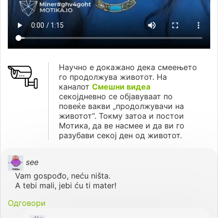
Научно е докажано дека смеењето
го продолжува животот. На
каналот
Смешни видеа
секојдневно се објавуваат по
повеќе вакви „продолжувачи на
животот“. Токму затоа и постои
Мотика, да ве насмее и да ви го
разубави секој ден од животот.
see
Vam gospođo, neću ništa.
A tebi mali, jebi ću ti mater!
Одговори