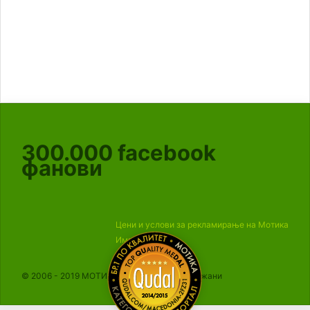
300.000
facebook
фанови
Цени и услови за рекламирање на Мотика
Импресум
© 2006 - 2019 МОТИКА, Сите права се задржани