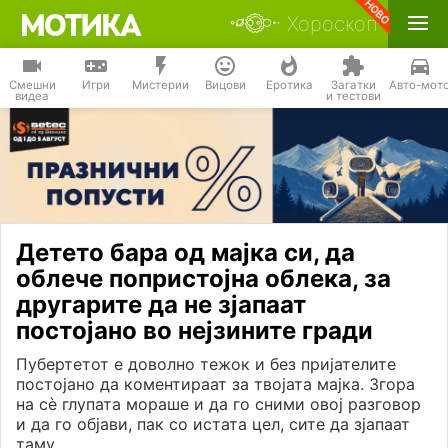
Хороскоп
Смешни
Игри
Мистерии
Вицови
Еротика
Загатки
Авто-мот
видеа
и тестови
Детето бара од мајка си, да
облече попристојна облека, за
другарите да не зјапаат
постојано во нејзините гради
Пубертетот е доволно тежок и без пријателите
постојано да коментираат за твојата мајка. Згора
на сѐ глупата мораше и да го сними овој разговор
и да го објави, пак со истата цел, сите да зјапаат
таму.