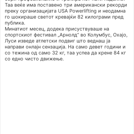
Таа веќе има поставено три американски рекорди
преку организацијата USA Powerlifting и неодамна
го шокираше светот кревајќи 82 килограми пред
публика.
Минатиот месец, додека присуствуваше на
спортскиот фестивал „Арнолд“ во Колумбус, Охајо,
Луси изведе атлетски подвиг што веднаш ја
направи онлајн сензација. На само девет години и
со тежина од само 32 кг, таа успеа да крене 84 кг
со едно чисто движење.