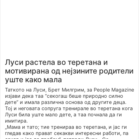
Луси растела во теретана и
мотивирана од нејзините родители
уште како мала
Таткото на Луси, Брет Милгрим, за People Magazine
изјави дека таа “секогаш беше природно силно
дете” и имала различна основа од другите деца.
Тој и неговата сопруга тренирале во теретана кога
Луси била уште мало дете, а таа почнала да ги
имитира.
„Мама и тато; тие тренираа во теретана, и јас ги
гледав како прават секакви интересни работи, па