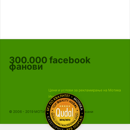
300.000
facebook
фанови
Цени и услови за рекламирање на Мотика
Импресум
© 2006 - 2019 МОТИКА, Сите права се задржани