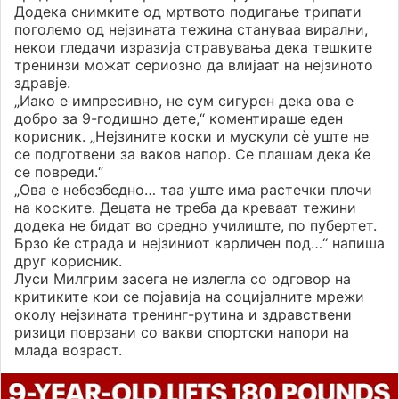
Додека снимките од мртвото подигање трипати
поголемо од нејзината тежина стануваа вирални,
некои гледачи изразија стравувања дека тешките
тренинзи можат сериозно да влијаат на нејзиното
здравје.
„Иако е импресивно, не сум сигурен дека ова е
добро за 9-годишно дете,“ коментираше еден
корисник. „Нејзините коски и мускули сè уште не
се подготвени за ваков напор. Се плашам дека ќе
се повреди.“
„Ова е небезбедно… таа уште има растечки плочи
на коските. Децата не треба да креваат тежини
додека не бидат во средно училиште, по пубертет.
Брзо ќе страда и нејзиниот карличен под…“ напиша
друг корисник.
Луси Милгрим засега не излегла со одговор на
критиките кои се појавија на социјалните мрежи
околу нејзината тренинг-рутина и здравствени
ризици поврзани со вакви спортски напори на
млада возраст.