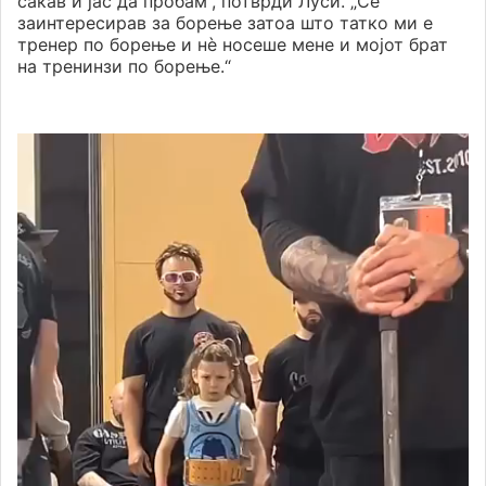
сакав и јас да пробам“, потврди Луси. „Се
заинтересирав за борење затоа што татко ми е
тренер по борење и нè носеше мене и мојот брат
на тренинзи по борење.“