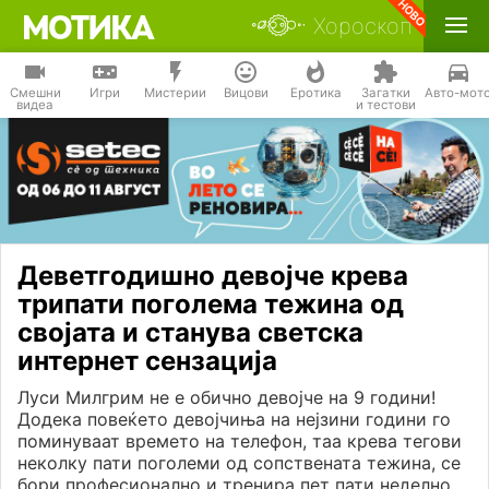
Хороскоп
Смешни
Игри
Мистерии
Вицови
Еротика
Загатки
Авто-мот
видеа
и тестови
Деветгодишно девојче крева
трипати поголема тежина од
својата и станува светска
интернет сензација
Луси Милгрим не е обично девојче на 9 години!
Додека повеќето девојчиња на нејзини години го
поминуваат времето на телефон, таа крева тегови
неколку пати поголеми од сопствената тежина, се
бори професионално и тренира пет пати неделно.