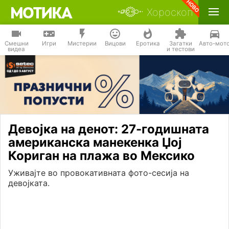
Хороскоп
Смешни
Игри
Мистерии
Вицови
Еротика
Загатки
Авто-мот
видеа
и тестови
Девојка на денот: 27-годишната
американска манекенка Џој
Кориган на плажа во Мексико
Уживајте во провокативната фото-сесија на
девојката.