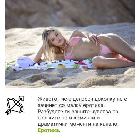
Животот не е целосен доколку не е
зачинет со малку еротика.
Разбудете ги вашите чувства со
жешките но и комични и
драматични моменти на каналот
Еротика
.