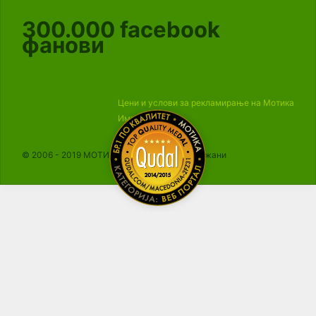
300.000
facebook
фанови
Цени и услови за рекламирање на Мотика
Импресум
© 2006 - 2019 МОТИКА, Сите права се задржани