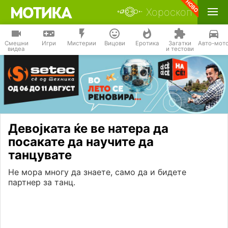
Хороскоп
Смешни
Игри
Мистерии
Вицови
Еротика
Загатки
Авто-мот
видеа
и тестови
Девојката ќе ве натера да
посакате да научите да
танцувате
Не мора многу да знаете, само да и бидете
партнер за танц.