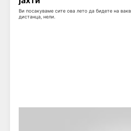
јахти
Ви посакуваме сите ова лето да бидете на ваква
дистанца, нели.