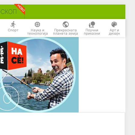
ОСКОП
Спорт
Наука и
Прекрасната
Поучни
Арт и
технологија
планета земја
приказни
дизајн