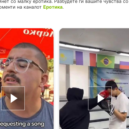
инет со малку еротика. Разбудете ги вашите чувства со
оменти на каналот
Еротика
.