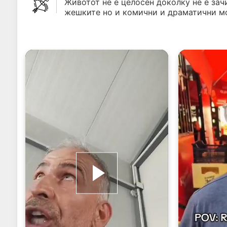
Животот не е целосен доколку не е зач
жешките но и комични и драматични м