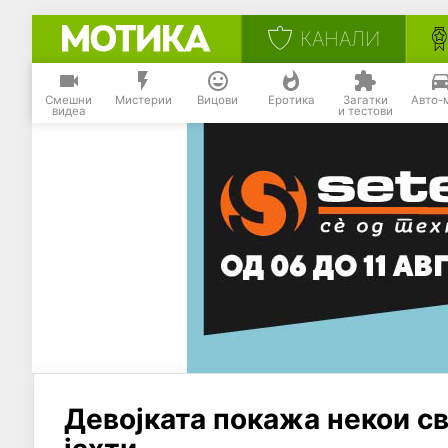
КАНАЛИ
Смешни
Мистерии
Вицови
Еротика
Загатки
Авто-
видеа
и тестови
Девојката покажа некои св