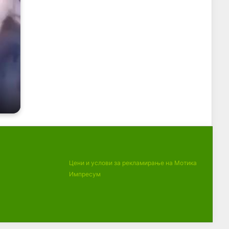
Цени и услови за рекламирање на Мотика
Импресум