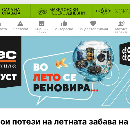
САЛА НА
МАКЕДОНСКИ
ХОР
СЛАВАТА
НЕСЕКОЈДНЕВНИ
мото
Жестоко!
Смешни
Интересно
Срцезатоплувачи
Мотика
слики
таленти
ои потези на летната забава на