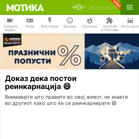
Хороскоп
Смешни
Игри
Мистерии
Вицови
Еротика
Загатки
Авто-мот
видеа
и тестови
Доказ дека постои
реинкарнација 😄
Внимавајте што правите во овој живот, не знаете
во другиот како што ќе се реинкарнирате 😄