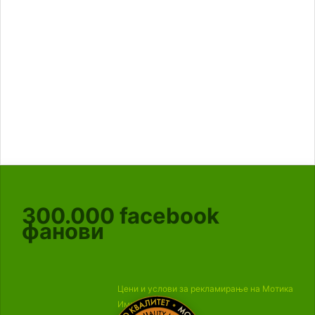
300.000
facebook
фанови
Цени и услови за рекламирање на Мотика
Импресум