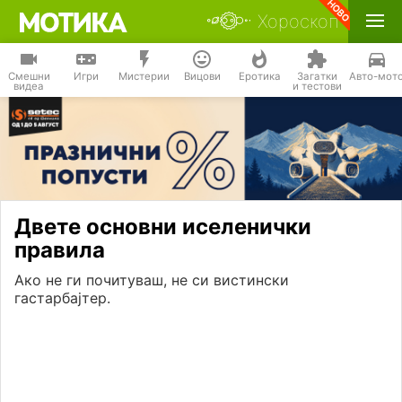
Хороскоп
Смешни
Игри
Мистерии
Вицови
Еротика
Загатки
Авто-мот
видеа
и тестови
Двете основни иселенички
правила
Ако не ги почитуваш, не си вистински
гастарбајтер.