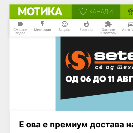
КАНАЛИ
Смешни
Мистерии
Вицови
Еротика
Загатки
Авто-
видеа
и тестови
Е ова е премиум достава н