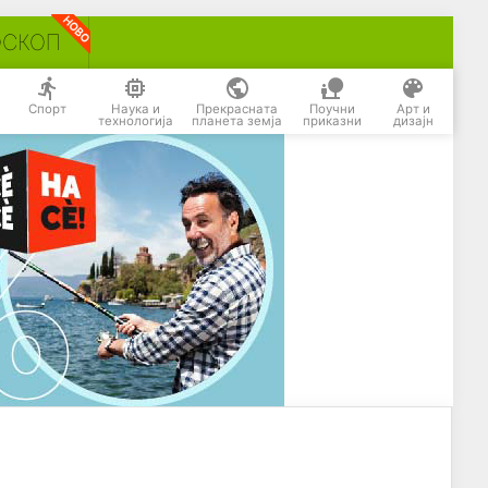
ОСКОП
Спорт
Наука и
Прекрасната
Поучни
Арт и
технологија
планета земја
приказни
дизајн