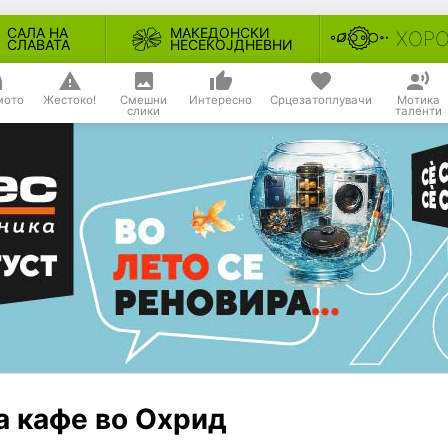
САЛА НА
МАКЕДОНСКИ
ХОР
СЛАВАТА
НЕСЕКОЈДНЕВНИ
мото
Жестоко!
Смешни
Интересно
Срцезатоплувачи
Мотика
слики
таленти
а кафе во Охрид