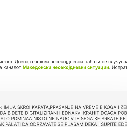
метка. Дознајте какви несекојдневни работи се случува
а каналот
Македонски несекојдневни ситуации
. Испра
K IM JA SKROI KAPATA,PRASANJE NA VREME E KOGA I ZE
 DA BIDETE DIGITALIZIRANI I EDNAKVI KRAHIT DOAGA PO
NI STO POMINAA NISTO NE NAUCIVTE SEGA KE SRKATE KE
K PALATI DA ODRZAVATE,SE PLASAM DEKA I SUPITE ED