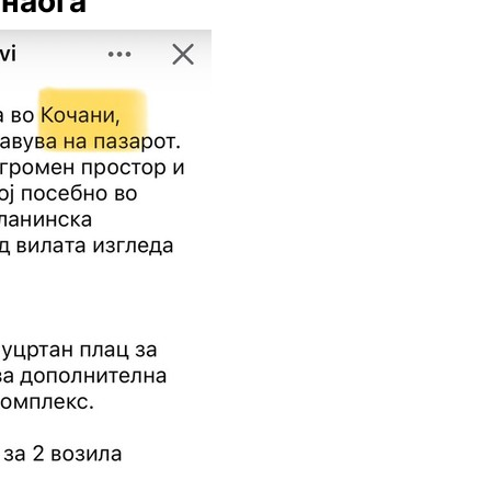
 наоѓа