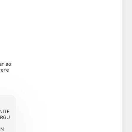
ат во
тете
NITE
BRGU
EN