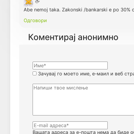
🖕
Abe nemoj taka. Zakonski /bankarski e po 30% 
Одговори
Коментирај анонимно
Зачувај го моето име, е-маил и веб стр
Вашата адреса за е-пошта нема да биде о