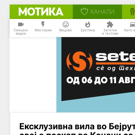
КАНАЛИ
Смешни
Мистерии
Вицови
Еротика
Загатки
Авто-
видеа
и тестови
Ексклузивна вила во Бејрут