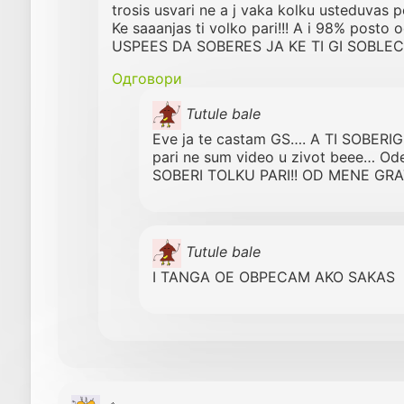
trosis usvari ne a j vaka kolku usteduvas
Ke saaanjas ti volko pari!!! A i 98% posto
USPEES DA SOBERES JA KE TI GI SOBLE
Одговори
Tutule bale
Eve ja te castam GS…. A TI SOBERIG
pari ne sum video u zivot beee… Ode
SOBERI TOLKU PARI!! OD MENE GRA
Tutule bale
I TANGA OE OBPECAM AKO SAKAS