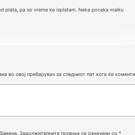
od plata, pa so vreme ke isplatam. Neka poceka malku
ана во овој пребарувач за следниот пат кога ќе комент
бјавена.
Задолжителните полиња се означени со
*