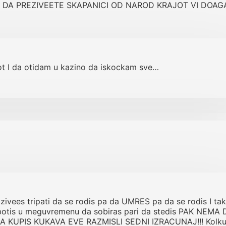
U DA PREZIVEETE SKAPANICI OD NAROD KRAJOT VI DOAG
ot I da otidam u kazino da iskockam sve…
 zivees tripati da se rodis pa da UMRES pa da se rodis I ta
rabotis u meguvremenu da sobiras pari da stedis PAK NEMA 
 KUPIS KUKAVA EVE RAZMISLI SEDNI IZRACUNAJ!!! Kolk