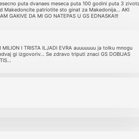
 pesecno puta dvanaes meseca puta 100 godini puta 3 zivota!
 od Makedoncite patriotite sto ginat za Makedonija… AKI
CAM GAKIVE DA MI GO NATEPAS U GS EDNASKA!!!
I MILION I TRISTA ILJADI EVRA auuuuuuu ja tolku mnogu
dvaj gi izgovoriv… Se zdravo triputi znaci GS DOBIJAS
TIS…