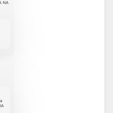
A NA
ka
DA
u