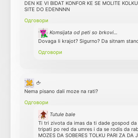
DEN KE VI BIDAT KONFOR KE SE MOLITE KOLK
SITE DO EDENNNN
Одговори
Komsijata od peti so brkovi...
Dovaga li krajot? Sigurno? Da sitnam stan
Одговори
🖕
Nema pisano dali moze na rati?
Одговори
Tutule bale
Ti tri zivota da imas da ti dade gospod da
tripati po red da umres i da se rodis da 
MOZES DA SOBERES TOLKU PARI ZA DA JA