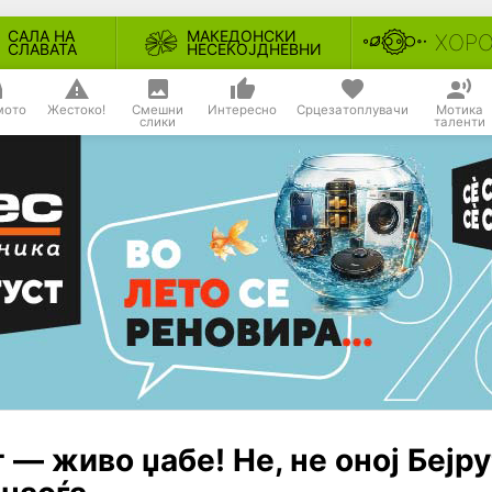
САЛА НА
МАКЕДОНСКИ
ХОР
СЛАВАТА
НЕСЕКОЈДНЕВНИ
мото
Жестоко!
Смешни
Интересно
Срцезатоплувачи
Мотика
слики
таленти
 — живо џабе! Не, не оној Бејру