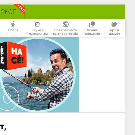
ОСКОП
Спорт
Наука и
Прекрасната
Поучни
Арт и
технологија
планета земја
приказни
дизајн
т,