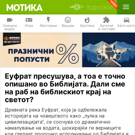
Хороскоп
Смешни
Игри
Мистерии
Вицови
Еротика
Загатки
Авто-мот
видеа
и тестови
Еуфрат пресушува, а тоа е точно
опишано во Библијата. Дали сме
на раб на библискиот крај на
светот?
Древната река Еуфрат, која ја одбележала
историјата на човештвото како „лулка на
цивилизацијата“, се соочува со драматично
намалување на водата, шокирајќи ги верниците
кои гледаат пророчко исполнување од Библијата и