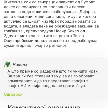
Жителите кои со генерации зависат од Еуфрат
денес се соочуваат со пропаднати посеви,
загадена вода и ширење заболувања. „Дијареа,
овчи сипаници, мали сипаници, тифус и колера
актуелно се шират низ Ирак поради кризата со
водата, а владата веќе не обезбедува вакцини за
граѓаните“, предупредува Насир Бакар од
Здружението за заштита на реката Тигар.
Овие проблеми дополнително го продлабочуваат
хуманитарниот очај во регионот.
Никола
А што прајме со радарите што ги уништи иран.
За тоа ли беа ставени таму, за да го убрзаат
армагедонот и да го представат еврејите
својот АИ месија пред да се врати Исус.
Одговори
Коментирај анонимно