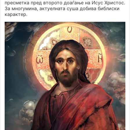
пресметка пред второто доаѓање на Исус Христос.
За многумина, актуелната суша добива библиски
карактер.