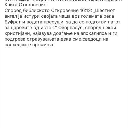
Книга Откровение.
Според библиското Откровение 16:12: „Шестиот
ангел ја истури својата чаша врз големата река
Еуфрат и водата пресуши, за да се подготви патот
за царевите од исток.“ Овој пасус, според некои
христијани, најавува доаѓање на апокалипса и ги
подгрева стравувањата дека сме сведоци на
последните времиња.