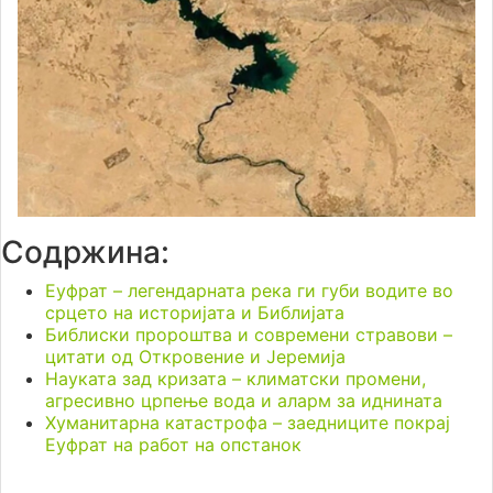
Содржина:
Еуфрат – легендарната река ги губи водите во
срцето на историјата и Библијата
Библиски пророштва и современи стравови –
цитати од Откровение и Јеремија
Науката зад кризата – климатски промени,
агресивно црпење вода и аларм за иднината
Хуманитарна катастрофа – заедниците покрај
Еуфрат на работ на опстанок