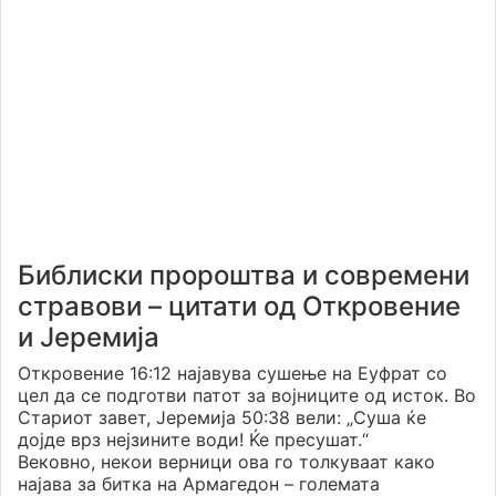
Библиски пророштва и современи
стравови – цитати од Откровение
и Јеремија
Откровение 16:12 најавува сушење на Еуфрат со
цел да се подготви патот за војниците од исток. Во
Стариот завет, Јеремија 50:38 вели: „Суша ќе
дојде врз нејзините води! Ќе пресушат.“
Вековно, некои верници ова го толкуваат како
најава за битка на Армагедон – големата