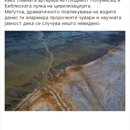
како главната артерија на Плодниот Полумесец и
Библиската лулка на цивилизацијата.
Меѓутоа, драматичното повлекување на водите
денес ги алармира пророчките чувари и научната
јавност дека се случува нешто невидено.