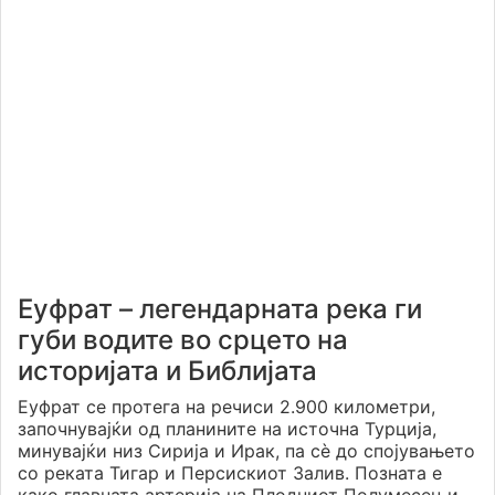
Еуфрат – легендарната река ги
губи водите во срцето на
историјата и Библијата
Еуфрат се протега на речиси 2.900 километри,
започнувајќи од планините на источна Турција,
минувајќи низ Сирија и Ирак, па сè до спојувањето
со реката Тигар и Персискиот Залив. Позната е