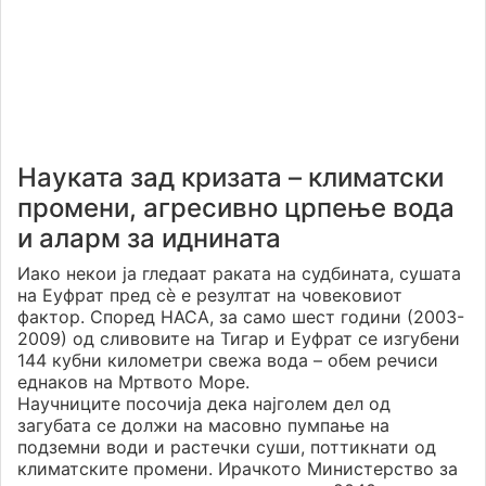
Науката зад кризата – климатски
промени, агресивно црпење вода
и аларм за иднината
Иако некои ја гледаат раката на судбината, сушата
на Еуфрат пред сè е резултат на човековиот
фактор. Според НАСА, за само шест години (2003-
2009) од сливовите на Тигар и Еуфрат се изгубени
144 кубни километри свежа вода – обем речиси
еднаков на Мртвото Море.
Научниците посочија дека најголем дел од
загубата се должи на масовно пумпање на
подземни води и растечки суши, поттикнати од
климатските промени. Ирачкото Министерство за