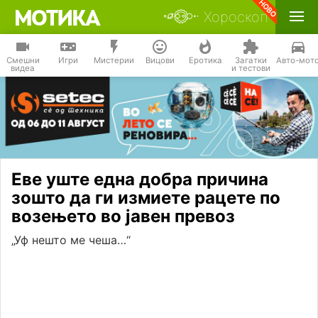
Хороскоп
Смешни
Игри
Мистерии
Вицови
Еротика
Загатки
Авто-мот
видеа
и тестови
Еве уште една добра причина
зошто да ги измиете рацете по
возењето во јавен превоз
„Уф нешто ме чеша…“