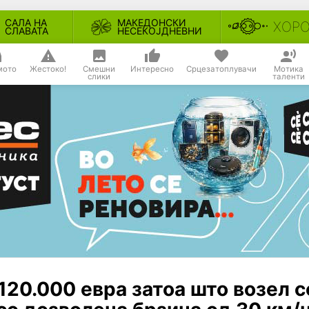
САЛА НА
МАКЕДОНСКИ
ХОР
СЛАВАТА
НЕСЕКОЈДНЕВНИ
мото
Жестоко!
Смешни
Интересно
Срцезатоплувачи
Мотика
слики
таленти
20.000 евра затоа што возел с