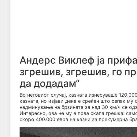
Андерс Виклеф ја прифа
згрешив, згрешив, го п
да додадам“
Во неговиот случај, казната изнесуваше 120.00
казната, но изјави дека е среќен што сепак му
надминување на брзината за над 30 км/ч се од
Интересно, ова не му е прва скапа грешка: сам
скоро 400.000 евра на казни за прекумерна брз