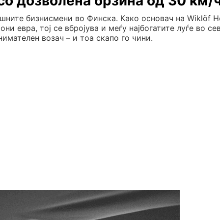
 со дозволена брзина од 30 км/
шните бизнисмени во Финска. Како основач на Wiklöf H
ни евра, тој се вбројува и меѓу најбогатите луѓе во се
нимателен возач – и тоа скапо го чини.