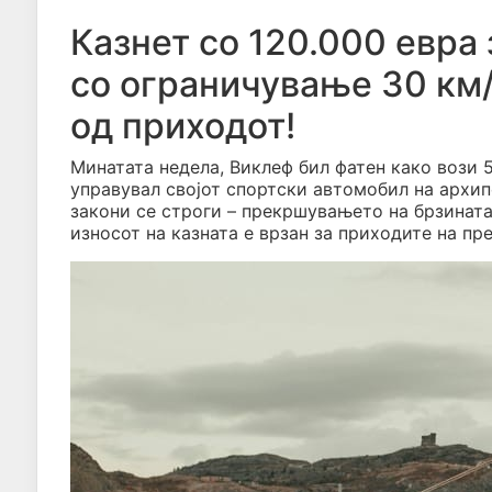
Казнет со 120.000 евра 
со ограничување 30 км/
од приходот!
Минатата недела, Виклеф бил фатен како вози 5
управувал својот спортски автомобил на архи
закони се строги – прекршувањето на брзината 
износот на казната е врзан за приходите на пр