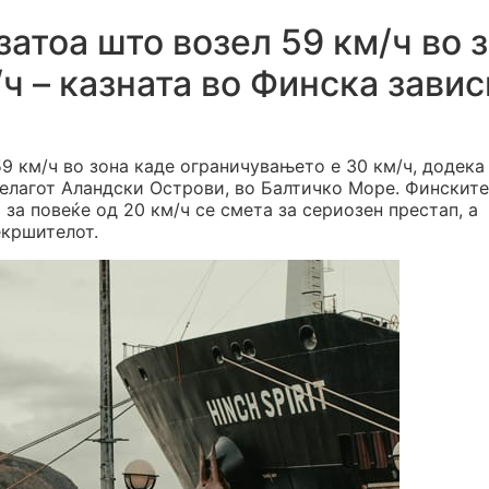
затоа што возел 59 км/ч во 
ч – казната во Финска завис
9 км/ч во зона каде ограничувањето е 30 км/ч, додека
пелагот Аландски Острови, во Балтичко Море. Финските
за повеќе од 20 км/ч се смета за сериозен престап, а
екршителот.