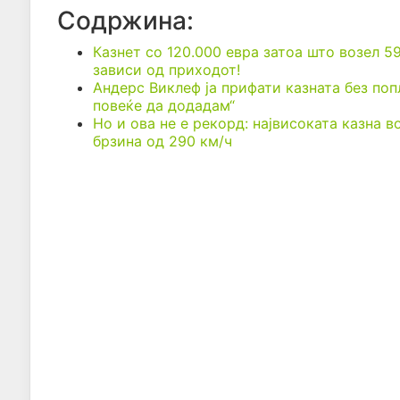
Содржина:
Казнет со 120.000 евра затоа што возел 5
зависи од приходот!
Андерс Виклеф ја прифати казната без поп
повеќе да додадам“
Но и ова не е рекорд: највисоката казна в
брзина од 290 км/ч