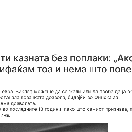
ти казната без поплаки: „Ак
рифаќам тоа и нема што пов
0 евра. Виклеф можеше да се жали или да проба да ја 
 останала возачката дозвола, бидејќи во Финска за
зема дозволата.
о во последните 13 години, како што самиот признава, 
ина.