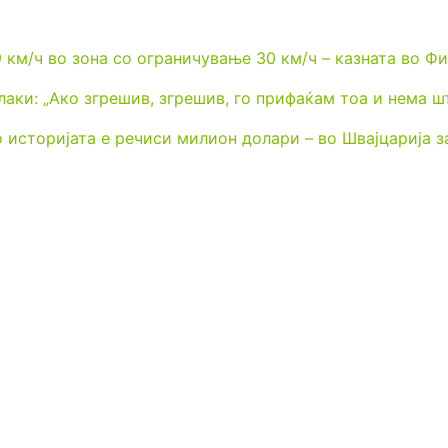
9 км/ч во зона со ограничување 30 км/ч – казната во Ф
лаки: „Ако згрешив, згрешив, го прифаќам тоа и нема ш
о историјата е речиси милион долари – во Швајцарија з