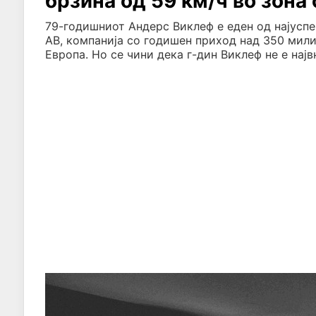
брзина од 59 км/ч во зона
79-годишниот Андерс Виклеф е еден од најуспе
AB, компанија со годишен приход над 350 милио
Европа. Но се чини дека г-дин Виклеф не е најв