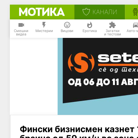
КАНАЛИ
Смешни
Мистерии
Вицови
Еротика
Загатки
Авто-
видеа
и тестови
Фински бизнисмен казнет 1