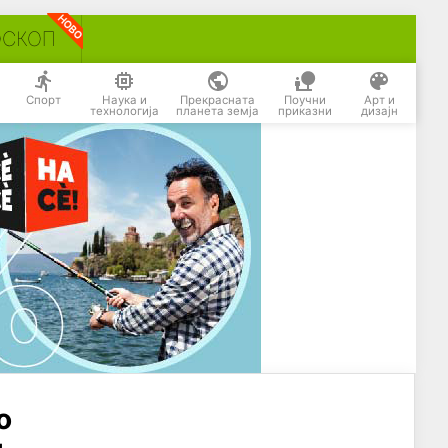
ОСКОП
Спорт
Наука и
Прекрасната
Поучни
Арт и
технологија
планета земја
приказни
дизајн
о