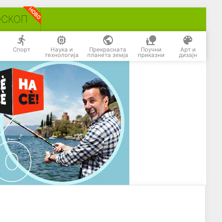
ОСКОП
Спорт
Наука и
Прекрасната
Поучни
Арт и
технологија
планета земја
приказни
дизајн