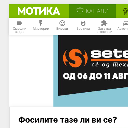
КАНАЛИ
Смешни
Мистерии
Вицови
Еротика
Загатки
Авто-
видеа
и тестови
Фосилите тазе ли ви се?