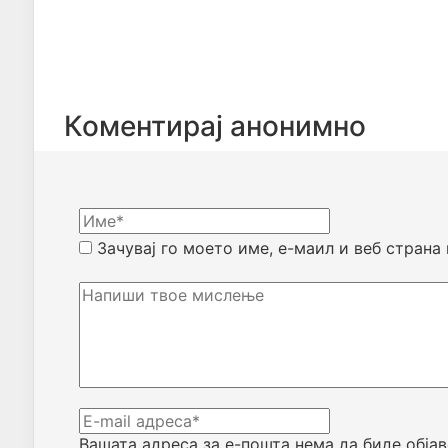
Коментирај анонимно
Зачувај го моето име, е-маил и веб страна
Вашата адреса за е-пошта нема да биде објав