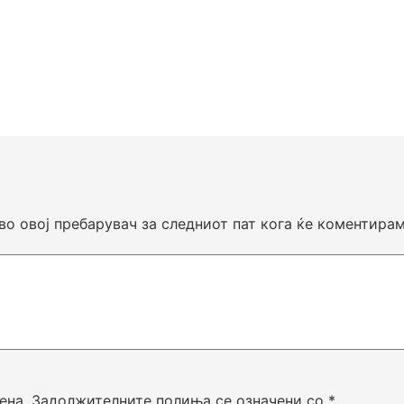
 во овој пребарувач за следниот пат кога ќе коментирам
ена.
Задолжителните полиња се означени со
*