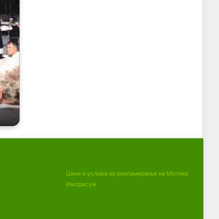
Цени и услови за рекламирање на Мотика
Импресум