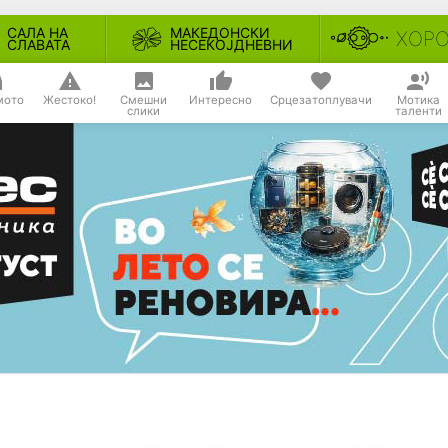
САЛА НА
МАКЕДОНСКИ
ХОР
СЛАВАТА
НЕСЕКОЈДНЕВНИ
мото
Жестоко!
Смешни
Интересно
Срцезатоплувачи
Мотика
слики
таленти