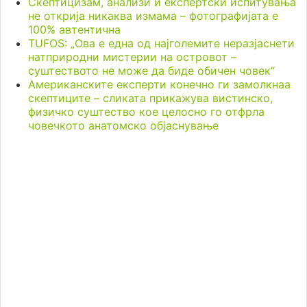
Скептицизам, анализи и експертски испитувања
не открија никаква измама – фотографијата е
100% автентична
TUFOS: „Ова е една од најголемите неразјаснети
натприродни мистерии на островот –
суштеството не може да биде обичен човек“
Американските експерти конечно ги замолкнаа
скептиците – сликата прикажува вистинско,
физичко суштество кое целосно го отфрла
човечкото анатомско објаснување