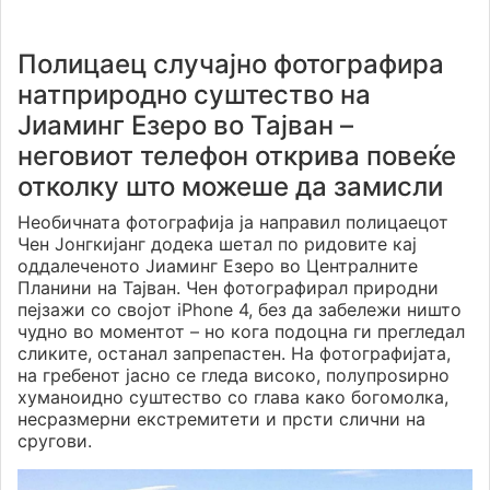
Полицаец случајно фотографира
натприродно суштество на
Јиаминг Езеро во Тајван –
неговиот телефон открива повеќе
отколку што можеше да замисли
Необичната фотографија ја направил полицаецот
Чен Јонгкијанг додека шетал по ридовите кај
оддалеченото Јиаминг Езеро во Централните
Планини на Тајван. Чен фотографирал природни
пејзажи со својот iPhone 4, без да забележи ништо
чудно во моментот – но кога подоцна ги прегледал
сликите, останал запрепастен. На фотографијата,
на гребенот јасно се гледа високо, полупроѕирно
хуманоидно суштество со глава како богомолка,
несразмерни екстремитети и прсти слични на
сругови.