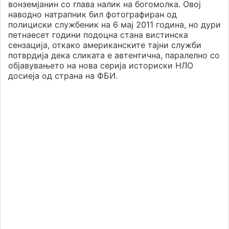
вонземјанин со глава налик на богомолка. Овој
наводно натрапник бил фотографиран од
полициски службеник на 6 мај 2011 година, но дури
петнаесет години подоцна стана вистинска
сензација, откако американските тајни служби
потврдија дека сликата е автентична, паралелно со
објавувањето на нова серија историски НЛО
досиеја од страна на ФБИ.