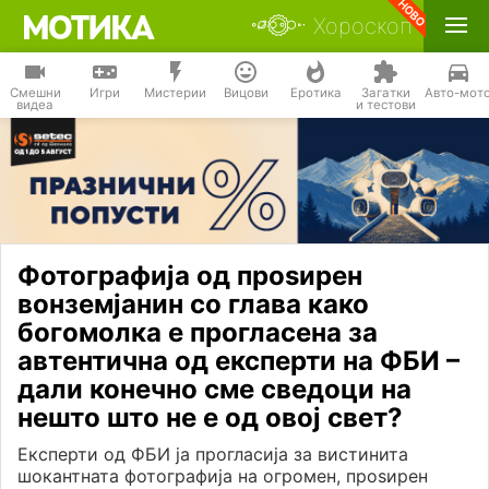
Хороскоп
Смешни
Игри
Мистерии
Вицови
Еротика
Загатки
Авто-мот
видеа
и тестови
Фотографија од проѕирен
вонземјанин со глава како
богомолка е прогласена за
автентична од експерти на ФБИ –
дали конечно сме сведоци на
нешто што не е од овој свет?
Експерти од ФБИ ја прогласија за вистинита
шокантната фотографија на огромен, проѕирен