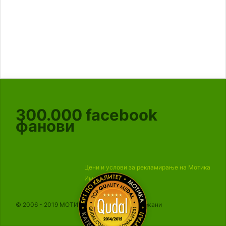
300.000
facebook
фанови
Цени и услови за рекламирање на Мотика
Импресум
© 2006 - 2019 МОТИКА, Сите права се задржани