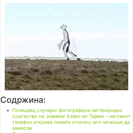
Содржина:
Полицаец случајно фотографира натприродно
суштество на Јиаминг Езеро во Тајван – неговиот
телефон открива повеќе отколку што можеше да
замисли