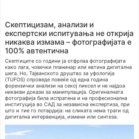
Скептицизам, анализи и
експертски испитувања не открија
никаква измама – фотографијата е
100% автентична
Скептиците со години ја отфрлаа фотографијата
како лага, човечки планинар или евтина дигитална
шега. Но, Тајванското друштво за уфологија
(TUFOS) спроведе повеќе од една година
форензички анализи на секој пиксел и не најдоа
никакви докази за манипулација. Оригиналната
фотографија била испратена и на професионална
институција во САД за независна експертиза, при
што и тие го потврдија: на сликата нема траги од
дигитална интервенција, измени или синтеза.