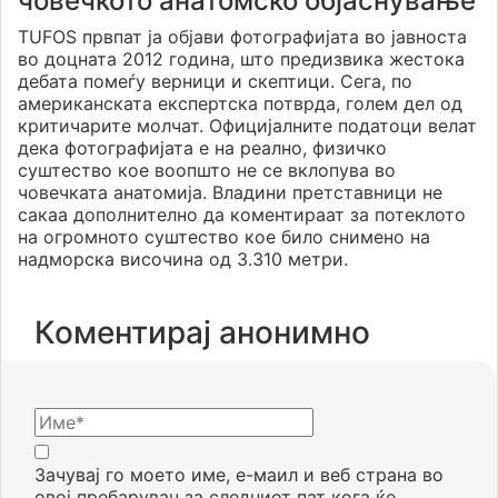
човечкото анатомско објаснување
TUFOS првпат ја објави фотографијата во јавноста
во доцната 2012 година, што предизвика жестока
дебата помеѓу верници и скептици. Сега, по
американската експертска потврда, голем дел од
критичарите молчат. Официјалните податоци велат
дека фотографијата е на реално, физичко
суштество кое воопшто не се вклопува во
човечката анатомија. Владини претставници не
сакаа дополнително да коментираат за потеклото
на огромното суштество кое било снимено на
надморска височина од 3.310 метри.
Коментирај анонимно
Зачувај го моето име, е-маил и веб страна во
овој пребарувач за следниот пат кога ќе