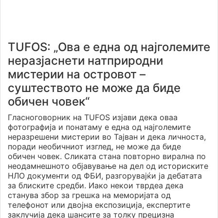
TUFOS: „Ова е една од најголемите
неразјаснети натприродни
мистерии на островот –
суштеството не може да биде
обичен човек“
Гласноговорник на TUFOS изјави дека оваа
фотографија и понатаму е една од најголемите
неразрешени мистерии во Тајван и дека личноста,
поради необичниот изглед, не може да биде
обичен човек. Сликата стана повторно вирална по
неодамнешното објавување на дел од историските
НЛО документи од ФБИ, разгорувајќи ја дебатата
за блиските средби. Иако некои тврдеа дека
станува збор за грешка на меморијата од
телефонот или двојна експозиција, експертите
заклучија дека шансите за толку прецизна