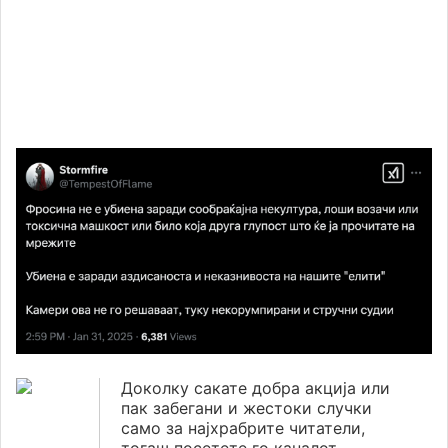
Доколку сакате добра акција или
пак забегани и жестоки случки
само за најхрабрите читатели,