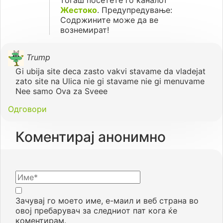
тогаш посетете го каналот
Жестоко
. Предупредување:
Содржините може да ве
вознемират!
Trump
Gi ubija site deca zasto vakvi stavame da vladejat
zato site na Ulica nie gi stavame nie gi menuvame
Nee samo Ova za Sveee
Одговори
Коментирај анонимно
Зачувај го моето име, е-маил и веб страна во
овој пребарувач за следниот пат кога ќе
коментирам.