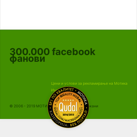
300.000
facebook
фанови
Цени и услови за рекламирање на Мотика
Импресум
© 2006 - 2019 МОТИКА, Сите права се задржани