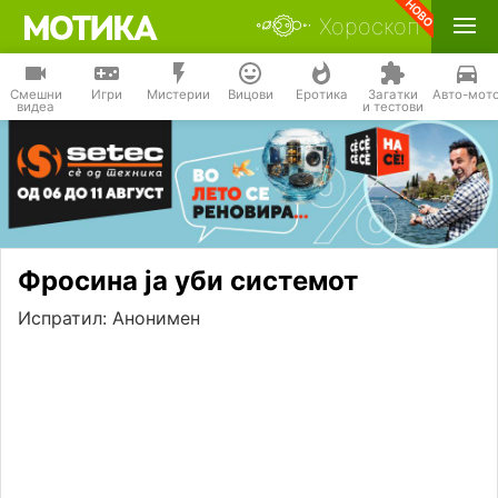
Хороскоп
Смешни
Игри
Мистерии
Вицови
Еротика
Загатки
Авто-мот
видеа
и тестови
Фросина ја уби системот
Испратил: Анонимен