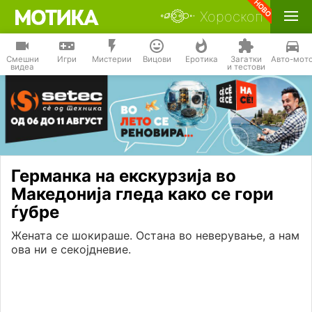
Хороскоп
Смешни
Игри
Мистерии
Вицови
Еротика
Загатки
Авто-мот
видеа
и тестови
Германка на екскурзија во
Македонија гледа како се гори
ѓубре
Жената се шокираше. Остана во неверување, а нам
ова ни е секојдневие.