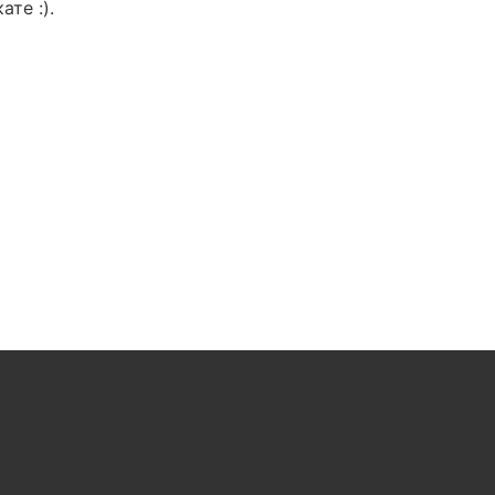
ате :).