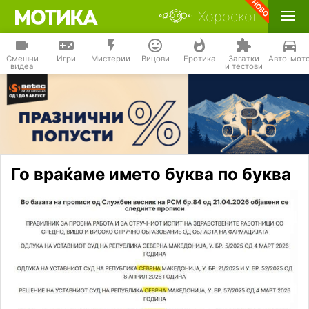
Хороскоп
Смешни
Игри
Мистерии
Вицови
Еротика
Загатки
Авто-мот
видеа
и тестови
Го враќаме името буква по буква