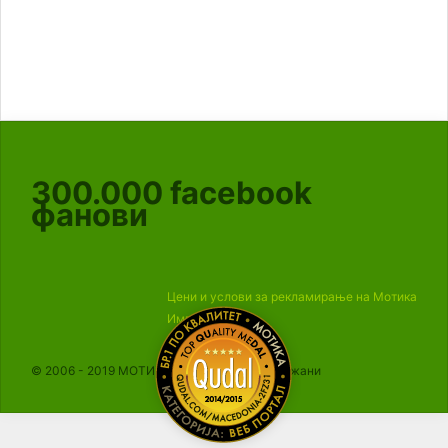
300.000
facebook
фанови
Цени и услови за рекламирање на Мотика
Импресум
© 2006 - 2019 МОТИКА, Сите права се задржани