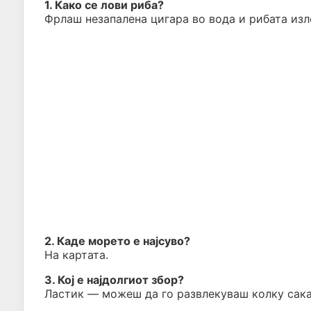
1. Како се лови риба?
Фрлаш незапалена цигара во вода и рибата изле
2. Каде морето е најсуво?
На картата.
3. Кој е најдолгиот збор?
Ластик — можеш да го развлекуваш колку сак