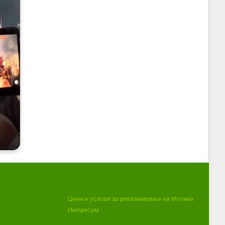
Цени и услови за рекламирање на Мотика
Импресум