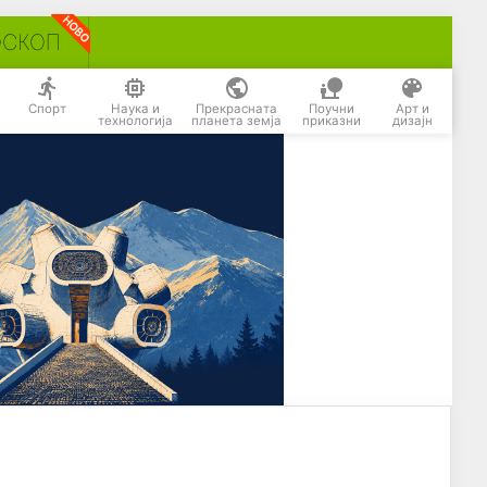
ОСКОП
Спорт
Наука и
Прекрасната
Поучни
Арт и
технологија
планета земја
приказни
дизајн