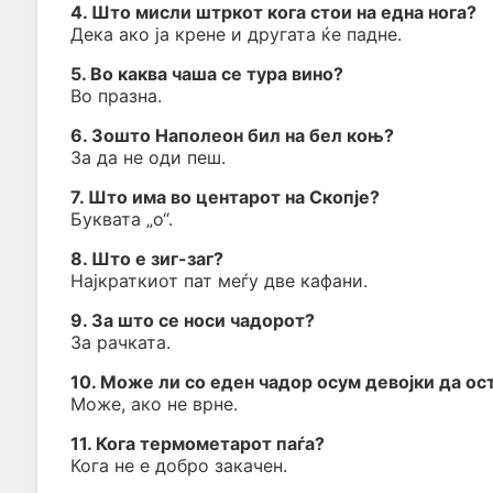
4. Што мисли штркот кога стои на една нога?
Дека ако ја крене и другата ќе падне.
5. Во каква чаша се тура вино?
Во празна.
6. Зошто Наполеон бил на бел коњ?
За да не оди пеш.
7. Што има во центарот на Скопје?
Буквата „о“.
8. Што е зиг-заг?
Најкраткиот пат меѓу две кафани.
9. За што се носи чадорот?
За рачката.
10. Може ли со еден чадор осум девојки да ос
Може, ако не врне.
11. Кога термометарот паѓа?
Кога не е добро закачен.