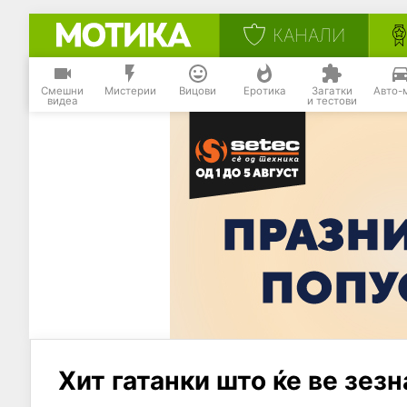
КАНАЛИ
Смешни
Мистерии
Вицови
Еротика
Загатки
Авто-
видеа
и тестови
Хит гатанки што ќе ве зезн