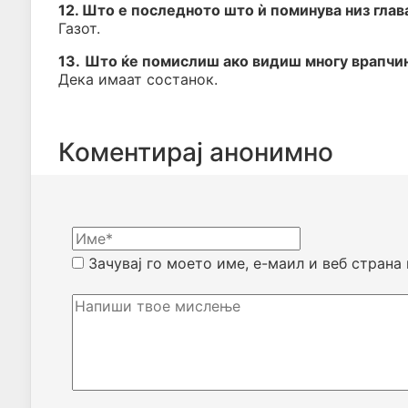
12. Што е последното што ѝ поминува низ глав
Газот.
13.
Што ќе помислиш ако видиш многу врапчи
Дека имаат состанок.
Коментирај анонимно
Зачувај го моето име, е-маил и веб страна