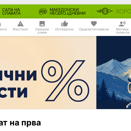
САЛА НА
МАКЕДОНСКИ
ХОР
СЛАВАТА
НЕСЕКОЈДНЕВНИ
мото
Жестоко!
Смешни
Интересно
Срцезатоплувачи
Мотика
слики
таленти
ат на прва