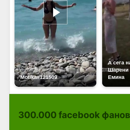
300.000
facebook фано