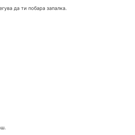
гува да ти побара запалка.
аш.