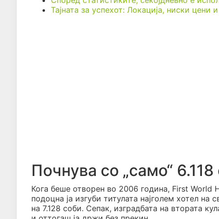
Според статистиките, секојдневно е испо
Тајната за успехот: Локација, ниски цени
Почнува со „само“ 6.118
Кога беше отворен во 2006 година, First World 
подоцна ја изгуби титулата најголем хотел на св
на 7.128 соби. Сепак, изградбата на втората ку
и оттогаш ја држи без прекин.