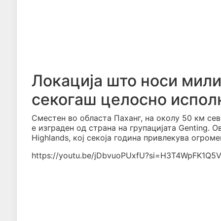
Локација што носи милио
секогаш целосно испол
Сместен во областа Паханг, на околу 50 км севе
е изграден од страна на групацијата Genting. 
Highlands, кој секоја година привлекува огроме
https://youtu.be/jDbvuoPUxfU?si=H3T4WpFK1Q5