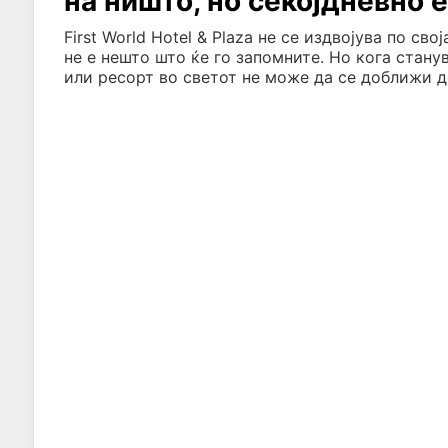
на ништо, но секојдневно 
First World Hotel & Plaza не се издвојува по св
не е нешто што ќе го запомните. Но кога станув
или ресорт во светот не може да се доближи до