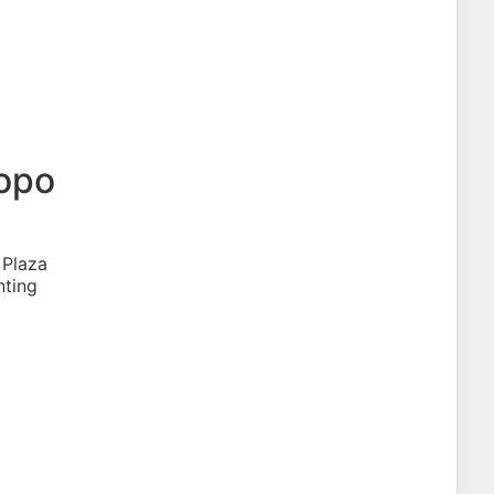
коро
 Plaza
nting