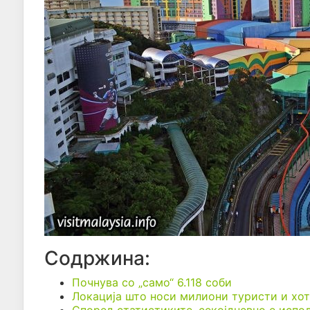
Содржина:
Почнува со „само“ 6.118 соби
Локација што носи милиони туристи и хот