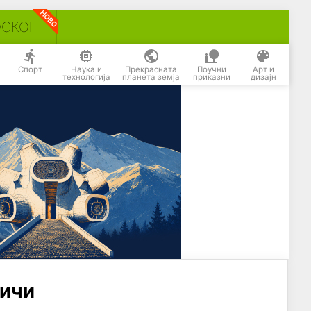
ОСКОП
Спорт
Наука и
Прекрасната
Поучни
Арт и
технологија
планета земја
приказни
дизајн
личи