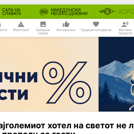
САЛА НА
МАКЕДОНСКИ
ХОР
СЛАВАТА
НЕСЕКОЈДНЕВНИ
мото
Жестоко!
Смешни
Интересно
Срцезатоплувачи
Мотика
слики
таленти
ајголемиот хотел на светот не 