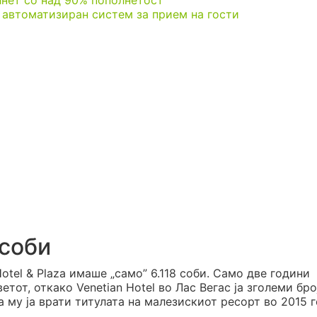
лнет со над 90% пополнетост
 и автоматизиран систем за прием на гости
 соби
Hotel & Plaza имаше „само” 6.118 соби. Само две години
етот, откако Venetian Hotel во Лас Вегас ја зголеми бро
ла му ја врати титулата на малезискиот ресорт во 2015 