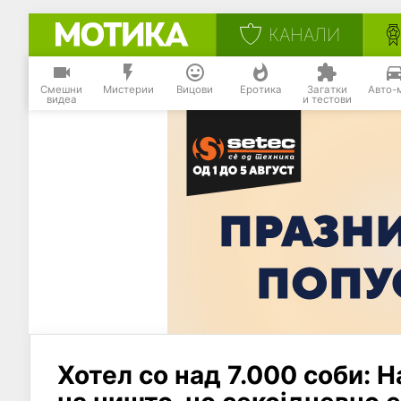
КАНАЛИ
Смешни
Мистерии
Вицови
Еротика
Загатки
Авто-
видеа
и тестови
Хотел со над 7.000 соби: Н