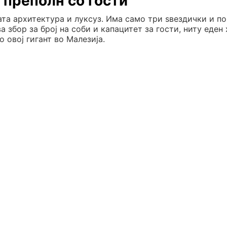
е преполн со гости
ојата архитектура и луксуз. Има само три ѕвездички и по
а збор за број на соби и капацитет за гости, ниту еден
 овој гигант во Малезија.