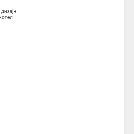
 дизајн
 хотел