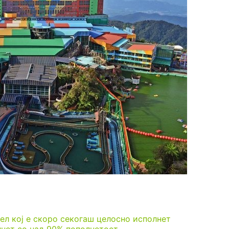
ел кој е скоро секогаш целосно исполнет