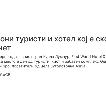
ни туристи и хотел кој е с
нет
рно од главниот град Куала Лумпур, First World Hotel &
Ова место е дел од туристичкиот и забавен комплекс Ge
н број посетители од цела Југоисточна Азија.
VCoCB