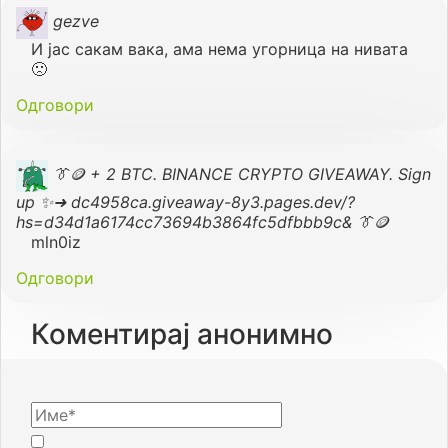
gezve
И јас сакам вака, ама нема угорница на нивата
🙁
Одговори
👔🪙 + 2 BTC. BINANCE CRYPTO GIVEAWAY. Sign
up ✨➜ dc4958ca.giveaway-8y3.pages.dev/?
hs=d34d1a6174cc73694b3864fc5dfbbb9c& 👔🪙
mln0iz
Одговори
Коментирај анонимно