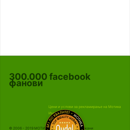
300.000
facebook
фанови
Цени и услови за рекламирање на Мотика
Импресум
© 2006 - 2019 МОТИКА, Сите права се задржани