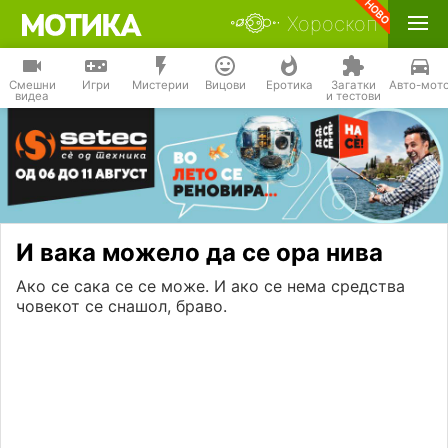
Хороскоп
Смешни
Игри
Мистерии
Вицови
Еротика
Загатки
Авто-мот
видеа
и тестови
И вака можело да се ора нива
Ако се сака се се може. И ако се нема средства
човекот се снашол, браво.