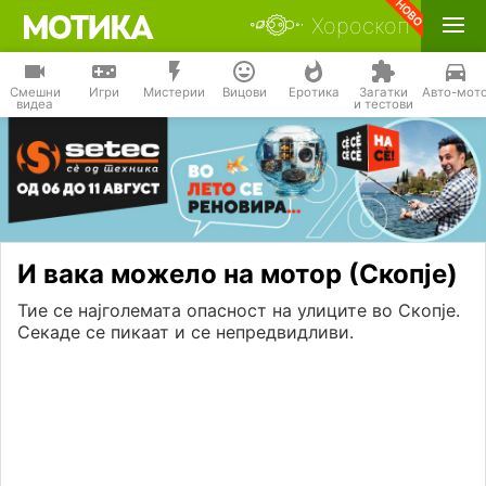
Хороскоп
Смешни
Игри
Мистерии
Вицови
Еротика
Загатки
Авто-мот
видеа
и тестови
И вака можело на мотор (Скопје)
Тие се најголемата опасност на улиците во Скопје.
Секаде се пикаат и се непредвидливи.