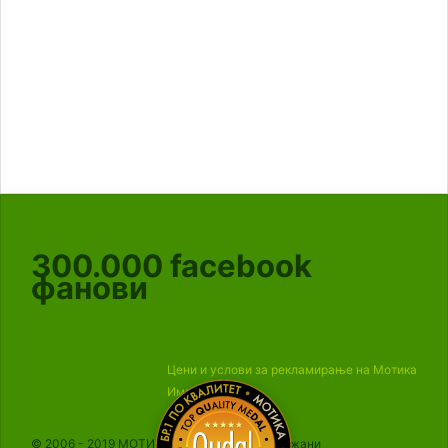
300.000
facebook
фанови
Цени и услови за рекламирање на Мотика
Импресум
© 2006 - 2019 МОТИКА, Сите права се задржани