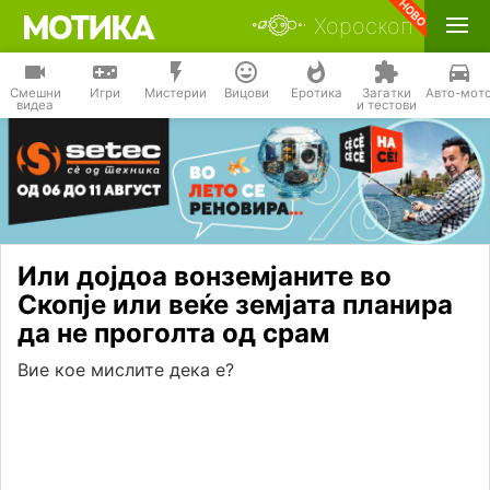
Хороскоп
Смешни
Игри
Мистерии
Вицови
Еротика
Загатки
Авто-мот
видеа
и тестови
Или дојдоа вонземјаните во
Скопје или веќе земјата планира
да не проголта од срам
Вие кое мислите дека е?