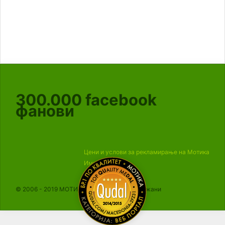
300.000
facebook
фанови
Цени и услови за рекламирање на Мотика
Импресум
© 2006 - 2019 МОТИКА, Сите права се задржани