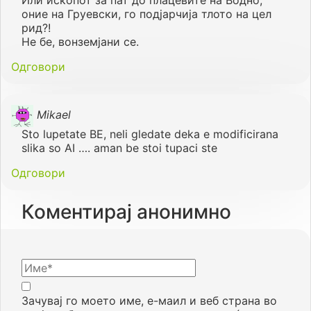
Или ископот за пат до плацевите на Водно,
оние на Груевски, го подјарчија тлото на цел
рид?!
Не бе, вонземјани се.
Одговори
Mikael
Sto lupetate BE, neli gledate deka e modificirana
slika so AI …. aman be stoi tupaci ste
Одговори
Коментирај анонимно
Зачувај го моето име, е-маил и веб страна во