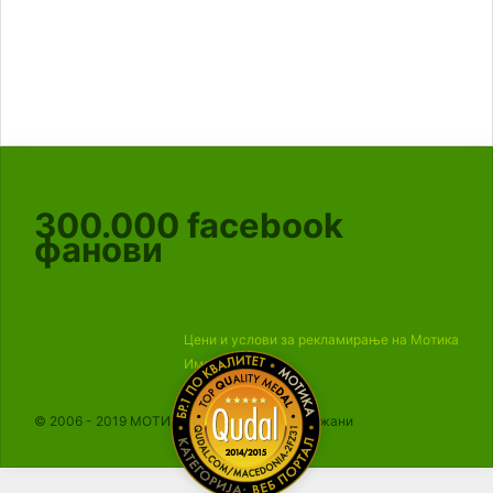
300.000
facebook
фанови
Цени и услови за рекламирање на Мотика
Импресум
© 2006 - 2019 МОТИКА, Сите права се задржани