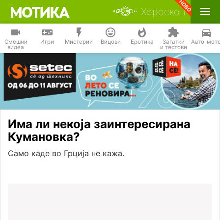
Хороскоп
Смешни
Игри
Мистерии
Вицови
Еротика
Загатки
Авто-мот
видеа
и тестови
Има ли некоја заинтересирана
Кумановка?
Само каде во Грција не кажа.