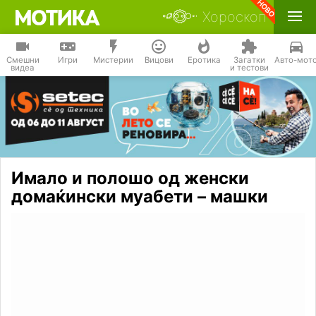
Хороскоп
Смешни
Игри
Мистерии
Вицови
Еротика
Загатки
Авто-мот
видеа
и тестови
Имало и полошо од женски
домаќински муабети – машки