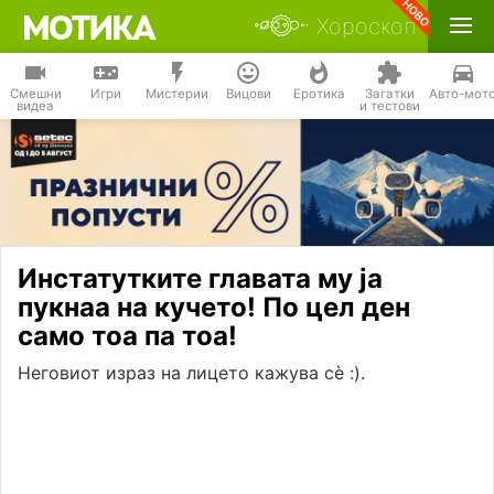
Хороскоп
Смешни
Игри
Мистерии
Вицови
Еротика
Загатки
Авто-мот
видеа
и тестови
Инстатутките главата му ја
пукнаа на кучето! По цел ден
само тоа па тоа!
Неговиот израз на лицето кажува сѐ :).