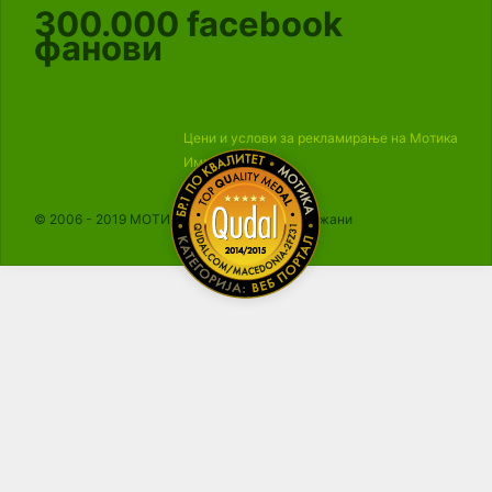
300.000
facebook
фанови
Цени и услови за рекламирање на Мотика
Импресум
© 2006 - 2019 МОТИКА, Сите права се задржани