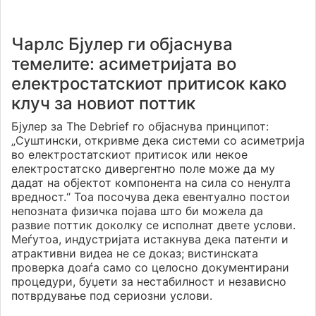
Чарлс Бјулер ги објаснува
темелите: асиметријата во
електростатскиот притисок како
клуч за новиот поттик
Бјулер за The Debrief го објаснува принципот:
„Суштински, откривме дека системи со асиметрија
во електростатскиот притисок или некое
електростатско дивергентно поле може да му
дадат на објектот компонента на сила со ненулта
вредност.“ Тоа посочува дека евентуално постои
непозната физичка појава што би можела да
развие поттик доколку се исполнат двете услови.
Меѓутоа, индустријата истакнува дека патенти и
атрактивни видеа не се доказ; вистинската
проверка доаѓа само со целосно документирани
процедури, буџети за нестабилност и независно
потврдување под сериозни услови.