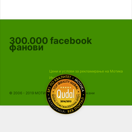
300.000
facebook
фанови
Цени и услови за рекламирање на Мотика
Импресум
© 2006 - 2019 МОТИКА, Сите права се задржани