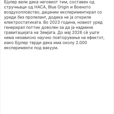
Бјулер вели дека неговиот тим, составен од
стручњаци од НАСА, Blue Origin и Военото
воздухопловство, децении експериментирал со
уреди без пропелант, додека не ја откриле
електростатиката. Во 2023 година, новиот уред
генерирал поттик доволен за да ја надмине
гравитацијата на Земјата. До мај 2026 сè уште
нема независно научно повторување на ефектот,
иако Бјулер тврди дека има околу 2.000
експерименти под вакуум.