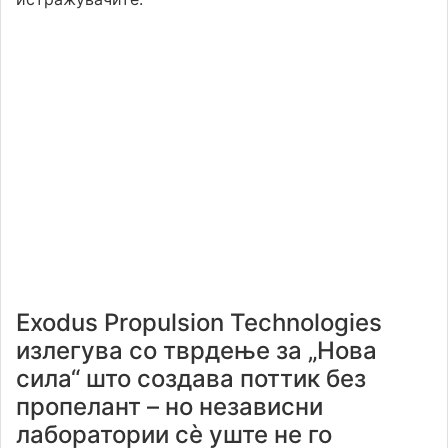
Exodus Propulsion Technologies
излегува со тврдење за „Нова
сила“ што создава поттик без
пропелант – но независни
лаборатории сè уште не го