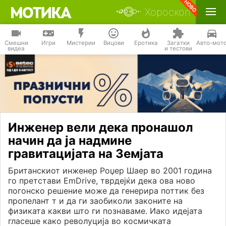
Хороскоп
Смешни
Игри
Мистерии
Вицови
Еротика
Загатки
Авто-мот
видеа
и тестови
Инженер вели дека пронашол
начин да ја надмине
гравитацијата на Земјата
Британскиот инженер Роџер Шаер во 2001 година
го претстави EmDrive, тврдејќи дека ова ново
погонско решение може да генерира поттик без
пропелант т и да ги заобиколи законите на
физиката какви што ги познаваме. Иако идејата
гласеше како револуција во космичката