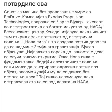
потврдиле ова
Сонот за машина без пропелант не умре со
EmDrive. Компанијата Exodus Propulsion
Technologies, поврзана со Чарлс Бјулер – експерт
во електростатика со богато искуство од НАСА/
Вселенскиот центар Кенеди, изјавува дека нивниот
тим открил ефект поттикнат од електрични
полиња – „Нова сила“ што создава поттик доволен
да се надмине Земјината гравитација. Бјулер
објаснува: „Најважната порака до јавноста е дека
се случи големо откритие. Оваа Нова сила е
фундаментална, бидејќи електричните полиња
сами може да генерираат одржлив поттик врз
објект, овозможувајќи му да се движи без
исфрлање маса.“ Тој силно напоменува дека
истражувањата не се под капата на НАСА.