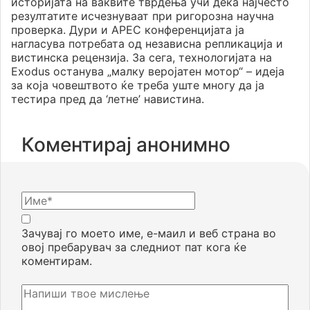
историјата на ваквите тврдења учи дека најчесто
резултатите исчезнуваат при ригорозна научна
проверка. Дури и APEC конференцијата ја
нагласува потребата од независна репликација и
вистинска рецензија. За сега, технологијата на
Exodus останува „малку веројатен мотор“ – идеја
за која човештвото ќе треба уште многу да ја
тестира пред да ‘летне’ навистина.
Коментирај анонимно
Зачувај го моето име, е-маил и веб страна во
овој пребарувач за следниот пат кога ќе
коментирам.