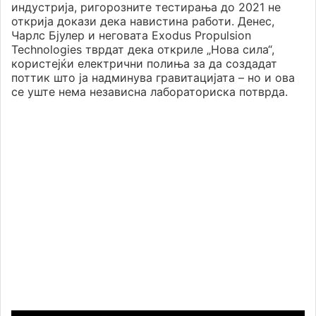
индустрија, ригорозните тестирања до 2021 не
открија докази дека навистина работи. Денес,
Чарлс Бјулер и неговата Exodus Propulsion
Technologies тврдат дека откриле „Нова сила“,
користејќи електрични полиња за да создадат
поттик што ја надминува гравитацијата – но и ова
се уште нема независна лабораториска потврда.