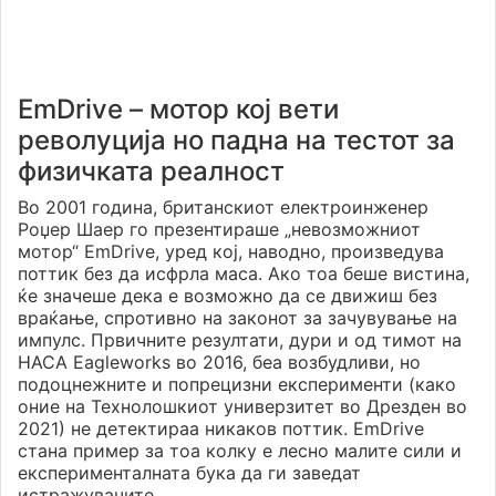
EmDrive – мотор кој вети
револуција но падна на тестот за
физичката реалност
Во 2001 година, британскиот електроинженер
Роџер Шаер го презентираше „невозможниот
мотор“ EmDrive, уред кој, наводно, произведува
поттик без да исфрла маса. Ако тоа беше вистина,
ќе значеше дека е возможно да се движиш без
враќање, спротивно на законот за зачувување на
импулс. Првичните резултати, дури и од тимот на
НАСА Eagleworks во 2016, беа возбудливи, но
подоцнежните и попрецизни експерименти (како
оние на Технолошкиот универзитет во Дрезден во
2021) не детектираа никаков поттик. EmDrive
стана пример за тоа колку е лесно малите сили и
експерименталната бука да ги заведат
истражувачите.