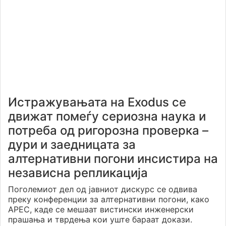
Истражувањата на Exodus се
движат помеѓу сериозна наука и
потреба од ригорозна проверка –
дури и заедницата за
алтернативни погони инсистира на
независна репликација
Поголемиот дел од јавниот дискурс се одвива
преку конференции за алтернативни погони, како
APEC, каде се мешаат вистински инженерски
прашања и тврдења кои уште бараат докази.