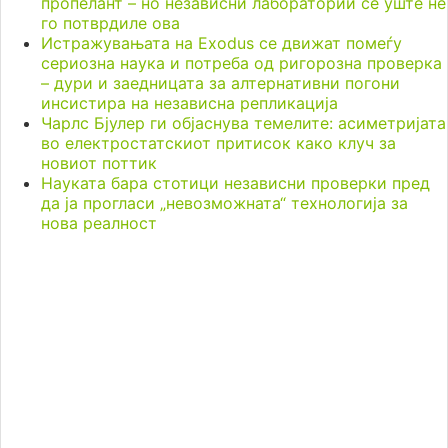
пропелант – но независни лаборатории сè уште не
го потврдиле ова
Истражувањата на Exodus се движат помеѓу
сериозна наука и потреба од ригорозна проверка
– дури и заедницата за алтернативни погони
инсистира на независна репликација
Чарлс Бјулер ги објаснува темелите: асиметријата
во електростатскиот притисок како клуч за
новиот поттик
Науката бара стотици независни проверки пред
да ја прогласи „невозможната“ технологија за
нова реалност