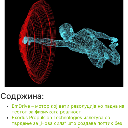
Содржина:
EmDrive – мотор кој вети револуција но падна на
тестот за физичката реалност
Exodus Propulsion Technologies излегува со
тврдење за „Нова сила“ што создава поттик без