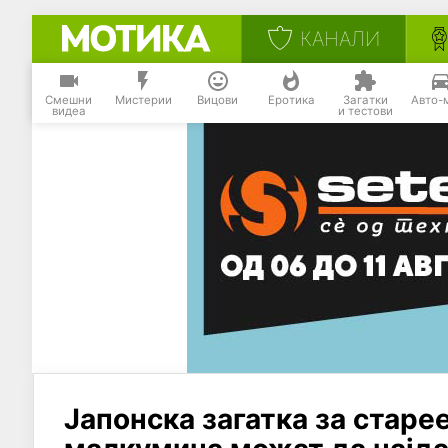
КАНАЛИ
Смешни
Мистерии
Вицови
Еротика
Загатки
Авто-
видеа
и тестови
Јапонска загатка за старе