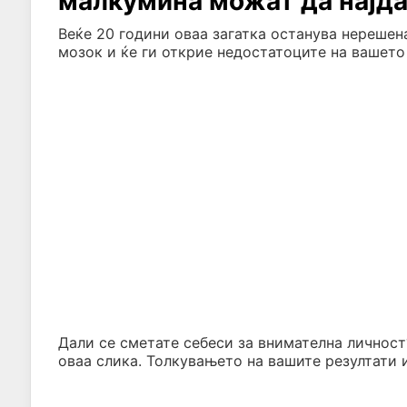
малкумина можат да најда
Веќе 20 години оваа загатка останува нерешен
мозок и ќе ги открие недостатоците на вашето
Дали се сметате себеси за внимателна личност
оваа слика. Толкувањето на вашите резултати и