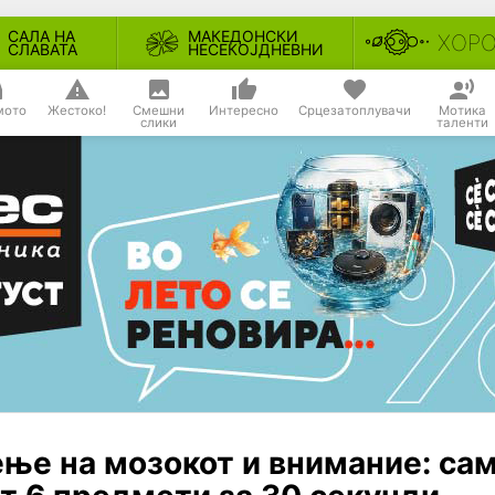
САЛА НА
МАКЕДОНСКИ
ХОР
СЛАВАТА
НЕСЕКОЈДНЕВНИ
мото
Жестоко!
Смешни
Интересно
Срцезатоплувачи
Мотика
слики
таленти
ење на мозокот и внимание: са