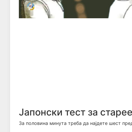
Јапонски тест за старе
За половина минута треба да најдете шест предм