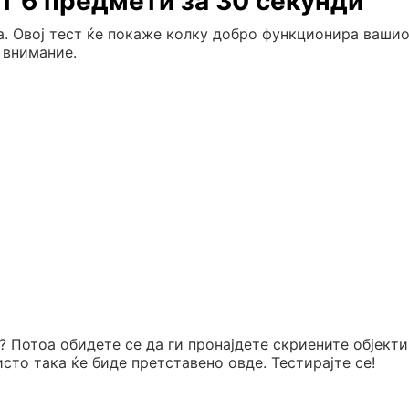
т 6 предмети за 30 секунди
а. Овој тест ќе покаже колку добро функционира ваши
 внимание.
? Потоа обидете се да ги пронајдете скриените објекти
сто така ќе биде претставено овде. Тестирајте се!