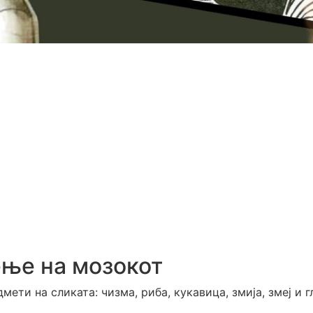
ење на мозокот
ети на сликата: чизма, риба, кукавица, змија, змеј и г