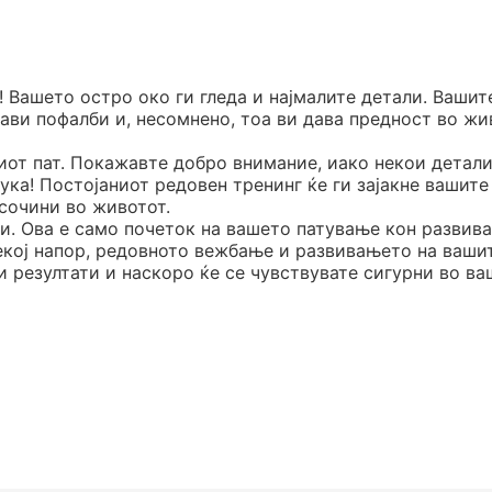
и! Вашето остро око ги гледа и најмалите детали. Вашит
ави пофалби и, несомнено, тоа ви дава предност во жи
киот пат. Покажавте добро внимание, иако некои детали
ука! Постојаниот редовен тренинг ќе ги зајакне вашите
исочини во животот.
ни. Ова е само почеток на вашето патување кон развив
екој напор, редовното вежбање и развивањето на ваши
 резултати и наскоро ќе се чувствувате сигурни во в