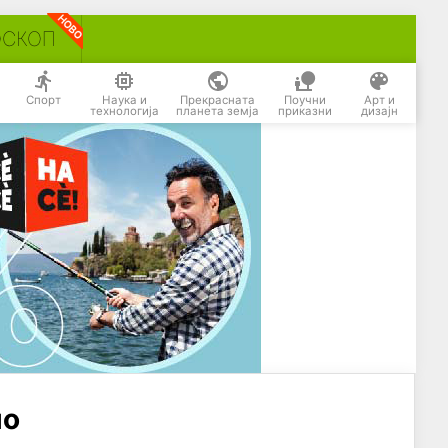
ОСКОП
Спорт
Наука и
Прекрасната
Поучни
Арт и
технологија
планета земја
приказни
дизајн
мо