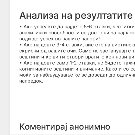
Анализа на резултатите
• Ако успеавте да најдете 5-6 ставки, честитк
аналитички способности се достојни за најласк
води до успех во вашите напори!
• Ако најдовте 3-4 ставки, вие сте на вистинс
скриени од вашите очи. Само не застанувајте т
вештини и ќе ви ги отвори вратите кон нови в
• Ако најдовте само 1-2 ставки, не бидете таж
когнитивните вештини и внимание. Како и со с
моќи за набљудување ќе ве доведат до одлични
напредок.
Коментирај анонимно