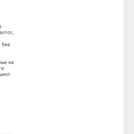
е
вотот,
 беа
ање на
те
ашиот