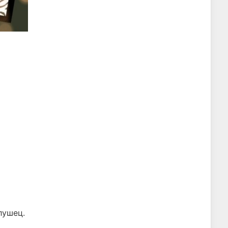
лушец.