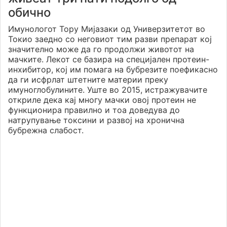
обично
Имунологот Тору Мијазаки од Универзитетот во
Токио заедно со неговиот тим разви препарат кој
значително може да го продолжи животот на
мачките. Лекот се базира на специјален протеин-
инхибитор, кој им помага на бубрезите поефикасно
да ги исфрлат штетните материи преку
имуноглобулините. Уште во 2015, истражувачите
откриле дека кај многу мачки овој протеин не
функционира правилно и тоа доведува до
натрупување токсини и развој на хронична
бубрежна слабост.