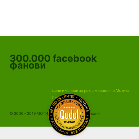
300.000
facebook
фанови
Цени и услови за рекламирање на Мотика
Импресум
© 2006 - 2019 МОТИКА, Сите права се задржани