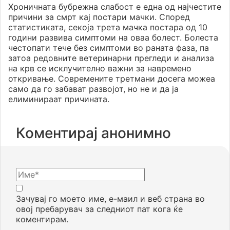
Хроничната бубрежна слабост е една од најчестите
причини за смрт кај постари мачки. Според
статистиката, секоја трета мачка постара од 10
години развива симптоми на оваа болест. Болеста
честопати тече без симптоми во раната фаза, па
затоа редовните ветеринарни прегледи и анализа
на крв се исклучително важни за навремено
откривање. Современите третмани досега можеа
само да го забават развојот, но не и да ја
елиминираат причината.
Коментирај анонимно
Зачувај го моето име, е-маил и веб страна во
овој пребарувач за следниот пат кога ќе
коментирам.