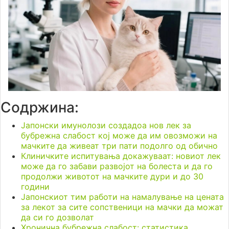
Содржина:
Јапонски имунолози создадоа нов лек за
бубрежна слабост кој може да им овозможи на
мачките да живеат три пати подолго од обично
Клиничките испитувања докажуваат: новиот лек
може да го забави развојот на болеста и да го
продолжи животот на мачките дури и до 30
години
Јапонскиот тим работи на намалување на цената
за лекот за сите сопственици на мачки да можат
да си го дозволат
Хронична бубрежна слабост: статистика,