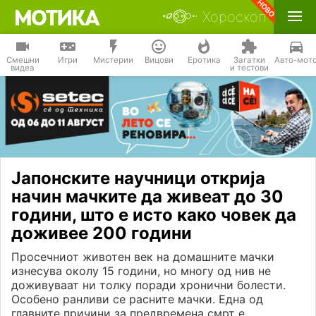
Хороскоп
Смешни
Игри
Мистерии
Вицови
Еротика
Загатки
Авто-мот
видеа
и тестови
Јапонските научници открија
начин мачките да живеат до 30
години, што е исто како човек да
доживее 200 години
Просечниот животен век на домашните мачки
изнесува околу 15 години, но многу од нив не
доживуваат ни толку поради хронични болести.
Особено ранливи се расните мачки. Една од
главните причини за предвремена смрт е