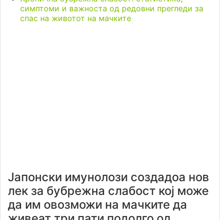
симптоми и важноста од редовни прегледи за
спас на животот на мачките
Јапонски имунолози создадоа нов
лек за бубрежна слабост кој може
да им овозможи на мачките да
живеат три пати подолго од