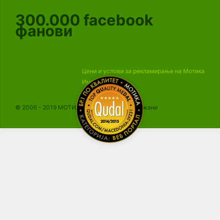
300.000
facebook
фанови
Цени и услови за рекламирање на Мотика
Импресум
© 2006 - 2019 МОТИКА, Сите права се задржани