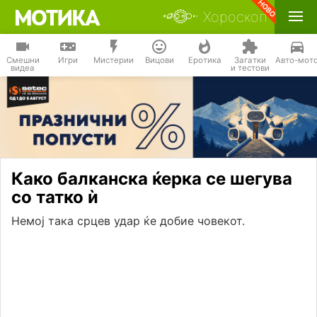
Хороскоп
Смешни
Игри
Мистерии
Вицови
Еротика
Загатки
Авто-мот
видеа
и тестови
Како балканска ќерка се шегува
со татко ѝ
Немој така срцев удар ќе добие човекот.