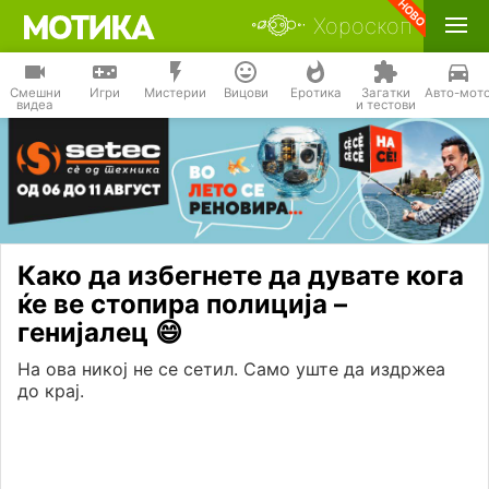
Хороскоп
Смешни
Игри
Мистерии
Вицови
Еротика
Загатки
Авто-мот
видеа
и тестови
Како да избегнете да дувате кога
ќе ве стопира полиција –
генијалец 😄
На ова никој не се сетил. Само уште да издржеа
до крај.