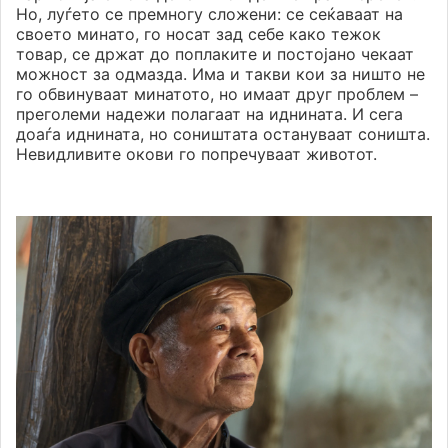
Но, луѓето се премногу сложени: се сеќаваат на
своето минато, го носат зад себе како тежок
товар, се држат до поплаките и постојано чекаат
можност за одмазда. Има и такви кои за ништо не
го обвинуваат минатото, но имаат друг проблем –
преголеми надежи полагаат на иднината. И сега
доаѓа иднината, но соништата остануваат соништа.
Невидливите окови го попречуваат животот.