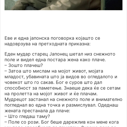
Еве и една јапонска поговорка којашто се
надоврзува на претходната приказна:
Еден мудар старец Јапонец шетал низ снежното
поле и видел една постара жена како плаче.
– Зошто плачеш?
– Затоа што мислам на мојот живот, мојата
младост, убавината што ја видов во огледалото и
човекот што го сакав. Бог е суров што дал
способност за паметење. Знаеше дека ќе се сетам
на пролетта на мојот живот и ќе плачам.
Мудрецот застанал на снежното поле и внимателно
погледнал во една точка и размислувал. Одеднаш
жената престанала да плаче:
– Што гледаш таму?
– Поле со рози. Бог беше дарежлив кон мене кога