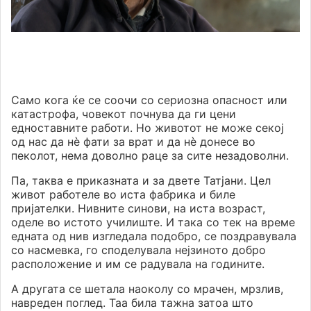
Само кога ќе се соочи со сериозна опасност или
катастрофа, човекот почнува да ги цени
едноставните работи. Но животот не може секој
од нас да нè фати за врат и да нè донесе во
пеколот, нема доволно раце за сите незадоволни.
Па, таква е приказната и за двете Татјани. Цел
живот работеле во иста фабрика и биле
пријателки. Нивните синови, на иста возраст,
оделе во истото училиште. И така со тек на време
едната од нив изгледала подобро, се поздравувала
со насмевка, го споделувала нејзиното добро
расположение и им се радувала на годините.
А другата се шетала наоколу со мрачен, мрзлив,
навреден поглед. Таа била тажна затоа што