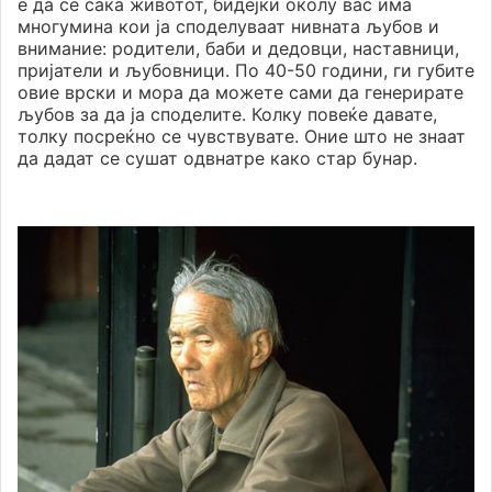
е да се сака животот, бидејќи околу вас има
многумина кои ја споделуваат нивната љубов и
внимание: родители, баби и дедовци, наставници,
пријатели и љубовници. По 40-50 години, ги губите
овие врски и мора да можете сами да генерирате
љубов за да ја споделите. Колку повеќе давате,
толку посреќно се чувствувате. Оние што не знаат
да дадат се сушат одвнатре како стар бунар.