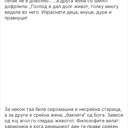
сепак не е доволно…“, а друга жена со шепот
дофрлила: „Господ ѝ дал долг живот, толку многу
видела во него. Израснати деца, внуци, дури и
правнуци!
За некои таа била сиромашна и несреќна старица,
а за други е среќна жена, „бакната“ од Бога. Зависи
од кој агол го гледаш животот. Филозофите велат:
хармонија е кога денешниот ден те прави среќен.