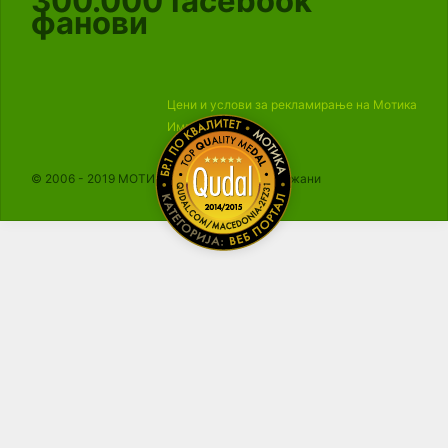
300.000
facebook
фанови
Цени и услови за рекламирање на Мотика
Импресум
© 2006 - 2019 МОТИКА, Сите права се задржани