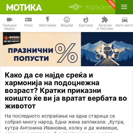
Хороскоп
Смешни
Игри
Мистерии
Вицови
Еротика
Загатки
Авто-мот
видеа
и тестови
Како да се најде среќа и
хармонија на подоцнежна
возраст? Кратки приказни
коишто ќе ви ја вратат вербата во
животот
На последното испраќање на една старица се
собрал многу народ. Една жена заплакала: „Кутра,
кутра Антонина Ивановна, колку и да живееше,