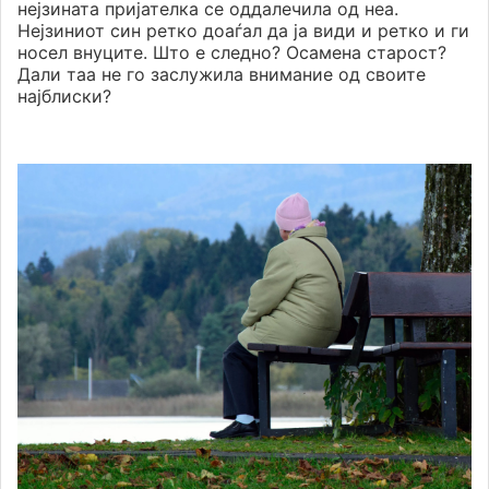
нејзината пријателка се оддалечила од неа.
Нејзиниот син ретко доаѓал да ја види и ретко и ги
носел внуците. Што е следно? Осамена старост?
Дали таа не го заслужила внимание од своите
најблиски?