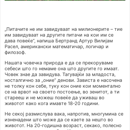
„Питачите не им завидуваат на милионерите – тие
им завидуваат на другите питачи на кои им се
дава повеќе“, напиша Бертранд Артур Вилијам
Расел, американски математичар, логичар и
филозоф.
Нашата човечка природа е да се прекоруваме
себеси што го немаме она што другите го имаат.
Човек знае да завидува. Тагувајќи за младоста,
носталгично за „оние“ денови. Зависта е насочена
не толку кон себе, туку кон оние кои моментално
се на врвот на своето постоење, во зенитот, а ти
старееш и не можеш повеќе да уживаш во
животот како кога имавте 18-20 години.
Не секој размислува вака, напротив, многумина се
изненадени што може да се каете за нешто во
животот. На 20-годишна возраст, секако, полесно