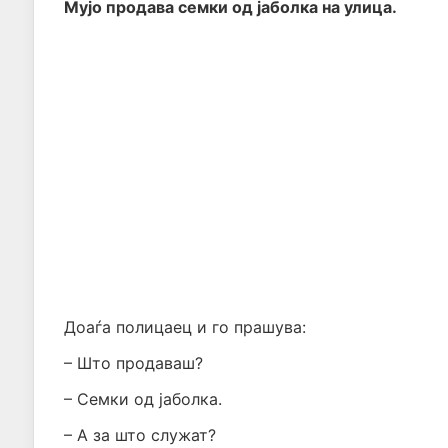
Мујо продава семки од јаболка на улица.
Доаѓа полицаец и го прашува:
– Што продаваш?
– Семки од јаболка.
– А за што служат?