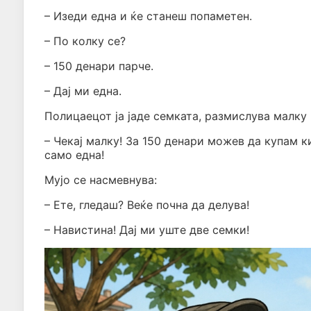
– Изеди една и ќе станеш попаметен.
– По колку се?
– 150 денари парче.
– Дај ми една.
Полицаецот ја јаде семката, размислува малку 
– Чекај малку! За 150 денари можев да купам 
само една!
Мујо се насмевнува:
– Ете, гледаш? Веќе почна да делува!
– Навистина! Дај ми уште две семки!