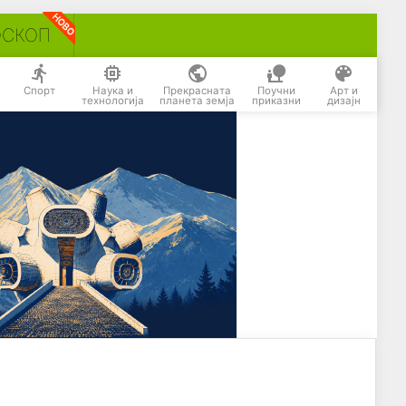
ОСКОП
Спорт
Наука и
Прекрасната
Поучни
Арт и
технологија
планета земја
приказни
дизајн