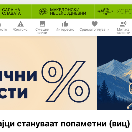
САЛА НА
МАКЕДОНСКИ
ХОР
СЛАВАТА
НЕСЕКОЈДНЕВНИ
мото
Жестоко!
Смешни
Интересно
Срцезатоплувачи
Мотика
слики
таленти
јци стануваат попаметни (виц)