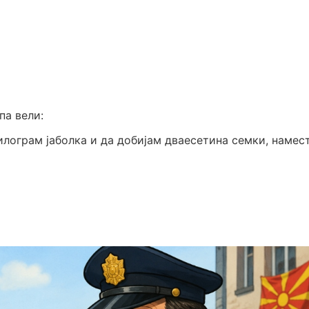
па вели:
килограм јаболка и да добијам дваесетина семки, намес