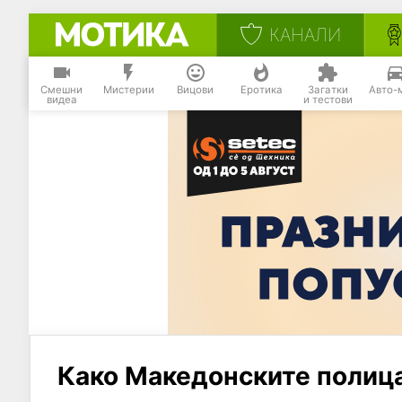
КАНАЛИ
Смешни
Мистерии
Вицови
Еротика
Загатки
Авто-
видеа
и тестови
Како Македонските полица