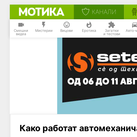
КАНАЛИ
Смешни
Мистерии
Вицови
Еротика
Загатки
Авто-
видеа
и тестови
Како работат автомеханича