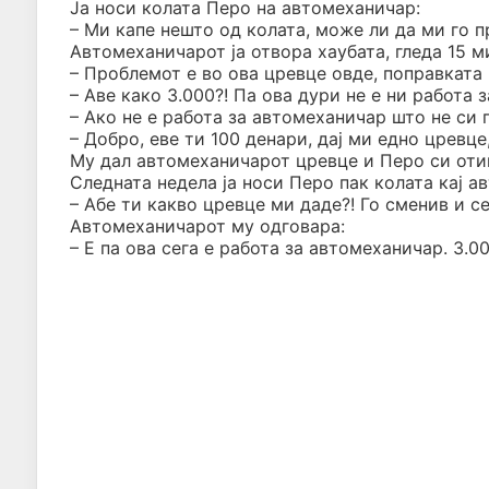
Ја носи колата Перо на автомеханичар:
– Ми капе нешто од колата, може ли да ми го п
Автомеханичарот ја отвора хаубата, гледа 15 м
– Проблемот е во ова цревце овде, поправката 
– Аве како 3.000?! Па ова дури не е ни работа 
– Ако не е работа за автомеханичар што не си 
– Добро, еве ти 100 денари, дај ми едно цревце
Му дал автомеханичарот цревце и Перо си оти
Следната недела ја носи Перо пак колата кај а
– Абе ти какво цревце ми даде?! Го сменив и се
Автомеханичарот му одговара:
– Е па ова сега е работа за автомеханичар. 3.0