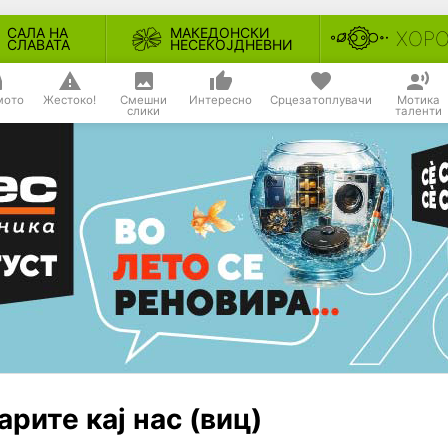
САЛА НА
МАКЕДОНСКИ
ХОР
СЛАВАТА
НЕСЕКОЈДНЕВНИ
мото
Жестоко!
Смешни
Интересно
Срцезатоплувачи
Мотика
слики
таленти
рите кај нас (виц)