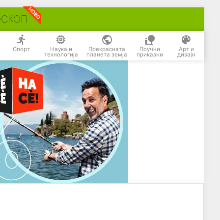
ОСКОП
Спорт
Наука и
Прекрасната
Поучни
Арт и
технологија
планета земја
приказни
дизајн