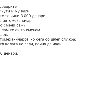
роверите.
инути и му вели:
ќе те чини 3.000 денари.
за автомеханичар!
го смени сам?
, сам ќе си го сменам.
шол.
втомеханичарот, но сега со шлеп служба:
га колата не пали, почна да чади!
00 денари.