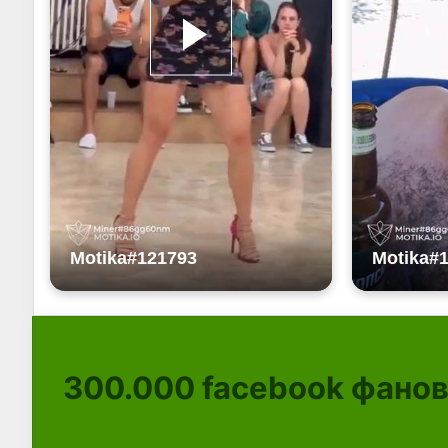
300.000
facebook фано