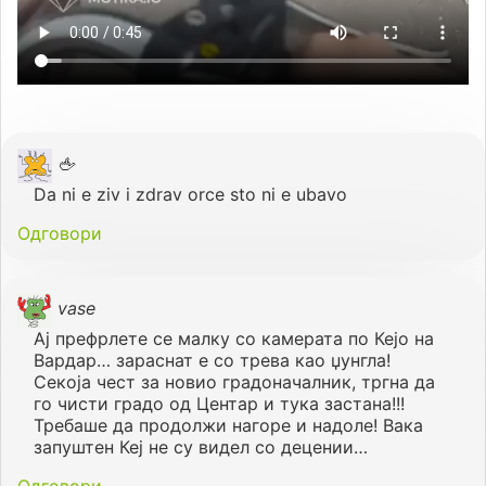
🖕
Da ni e ziv i zdrav orce sto ni e ubavo
Одговори
vase
Ај префрлете се малку со камерата по Кејо на
Вардар… зараснат е со трева као џунгла!
Секоја чест за новио градоначалник, тргна да
го чисти градо од Центар и тука застана!!!
Требаше да продолжи нагоре и надоле! Вака
запуштен Кеј не су видел со децении…
Одговори