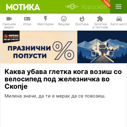
Хороскоп
Смешни
Игри
Мистерии
Вицови
Еротика
Загатки
Авто-мот
видеа
и тестови
Каква убава глетка кога возиш со
велосипед под железничка во
Скопје
Милина значи, да ти е мерак да се повозиш.