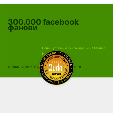
300.000
facebook
фанови
Цени и услови за рекламирање на Мотика
Импресум
© 2006 - 2019 МОТИКА, Сите права се задржани