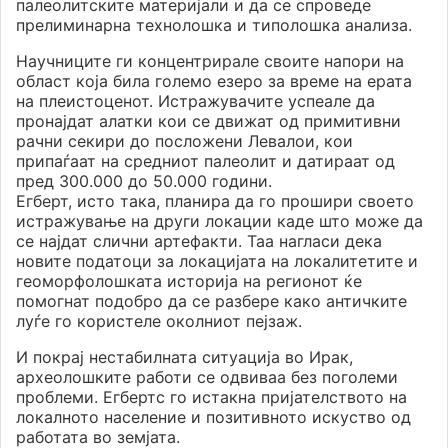
палеолитските материјали и да се спроведе
прелиминарна технолошка и типолошка анализа.
Научниците ги концентрирале своите напори на
област која била големо езеро за време на ерата
на плеистоценот. Истражувачите успеале да
пронајдат алатки кои се движат од примитивни
рачни секири до посложени Левалои, кои
припаѓаат на средниот палеолит и датираат од
пред 300.000 до 50.000 години.
Егберт, исто така, планира да го прошири своето
истражување на други локации каде што може да
се најдат слични артефакти. Таа нагласи дека
новите податоци за локацијата на локалитетите и
геоморфолошката историја на регионот ќе
помогнат подобро да се разбере како античките
луѓе го користеле околниот пејзаж.
И покрај нестабилната ситуација во Ирак,
археолошките работи се одвиваа без поголеми
проблеми. Егбертс го истакна пријателството на
локалното население и позитивното искуство од
работата во земјата.