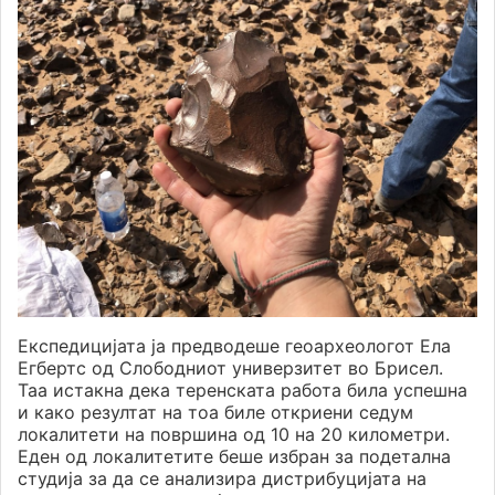
Експедицијата ја предводеше геоархеологот Ела
Егбертс од Слободниот универзитет во Брисел.
Таа истакна дека теренската работа била успешна
и како резултат на тоа биле откриени седум
локалитети на површина од 10 на 20 километри.
Еден од локалитетите беше избран за подетална
студија за да се анализира дистрибуцијата на