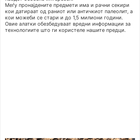
Меѓу пронајдените предмети има и рачни секири
кои датираат од раниот или античкиот палеолит, а
кои можеби се стари и до 1,5 милиони години.
Овие алатки обезбедуваат вредни информации за
технологиите што ги користеле нашите предци.