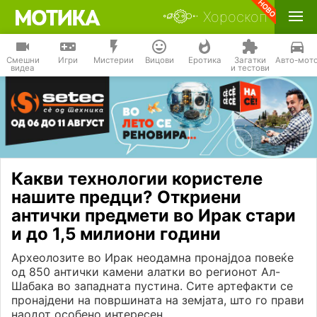
Хороскоп
Смешни
Игри
Мистерии
Вицови
Еротика
Загатки
Авто-мот
видеа
и тестови
Какви технологии користеле
нашите предци? Откриени
антички предмети во Ирак стари
и до 1,5 милиони години
Археолозите во Ирак неодамна пронајдоа повеќе
од 850 антички камени алатки во регионот Ал-
Шабака во западната пустина. Сите артефакти се
пронајдени на површината на земјата, што го прави
наодот особено интересен.