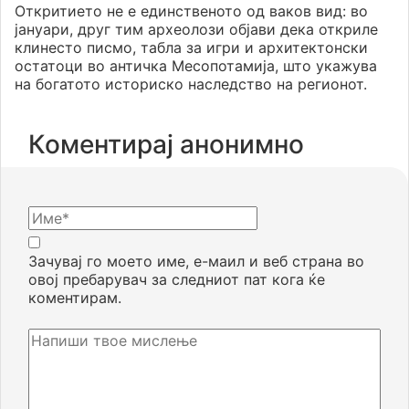
Откритието не е единственото од ваков вид: во
јануари, друг тим археолози објави дека откриле
клинесто писмо, табла за игри и архитектонски
остатоци во античка Месопотамија, што укажува
на богатото историско наследство на регионот.
Коментирај анонимно
Зачувај го моето име, е-маил и веб страна во
овој пребарувач за следниот пат кога ќе
коментирам.