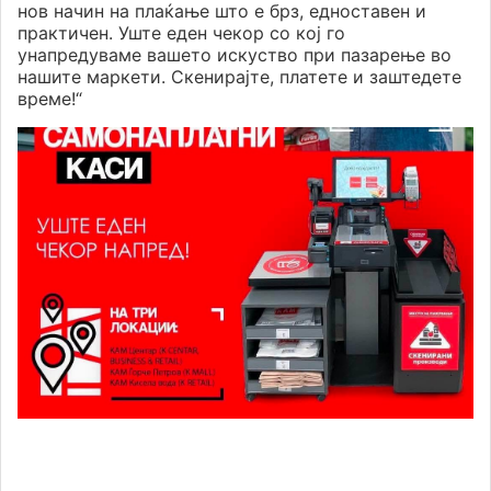
нов начин на плаќање што е брз, едноставен и
практичен. Уште еден чекор со кој го
унапредуваме вашето искуство при пазарење во
нашите маркети. Скенирајте, платете и заштедете
време!“