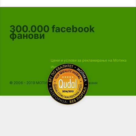
300.000
facebook
фанови
Цени и услови за рекламирање на Мотика
Импресум
© 2006 - 2019 МОТИКА, Сите права се задржани