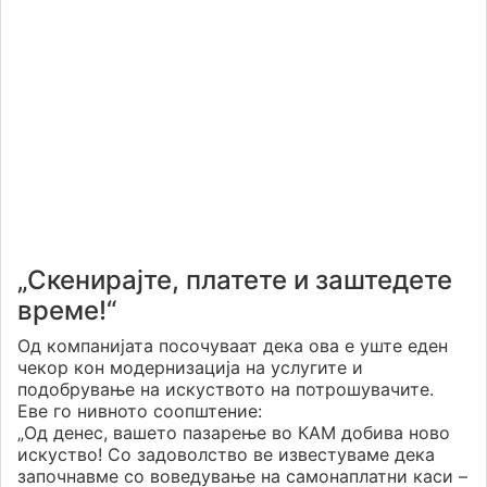
„Скенирајте, платете и заштедете
време!“
Од компанијата посочуваат дека ова е уште еден
чекор кон модернизација на услугите и
подобрување на искуството на потрошувачите.
Еве го нивното соопштение:
„Од денес, вашето пазарење во КАМ добива ново
искуство! Со задоволство ве известуваме дека
започнавме со воведување на самонаплатни каси –