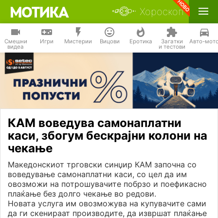
Хороскоп
Смешни
Игри
Мистерии
Вицови
Еротика
Загатки
Авто-мот
видеа
и тестови
КАМ воведува самонаплатни
каси, збогум бескрајни колони на
чекање
Македонскиот трговски синџир КАМ започна со
воведување самонаплатни каси, со цел да им
овозможи на потрошувачите побрзо и поефикасно
плаќање без долго чекање во редови.
Новата услуга им овозможува на купувачите сами
да ги скенираат производите, да извршат плаќање