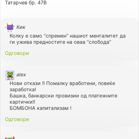
Татарчев бр. 47В
Кик
Колку е само “спремен” нашиот менталитет да
ги ужива предностите на оваа “слобода”
Одговори
alex
Нови откази !! Помалку вработени, повеќе
заработка!
Башка, банкарски провизии од платежните
картички!!
БОМБОНА капитализам !
Одговори