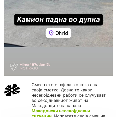
Смеењето е најслатко кога е на
своја сметка. Дознајте какви
несекојдневни работи се случуваат
во секојдневниот живот на
Македонците на каналот
Македонски несекојдневни
ситуации
. Испратете своја смешна