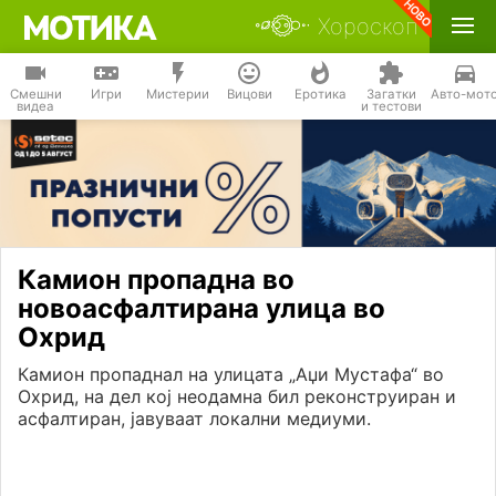
Хороскоп
Смешни
Игри
Мистерии
Вицови
Еротика
Загатки
Авто-мот
видеа
и тестови
Камион пропадна во
новоасфалтирана улица во
Охрид
Камион пропаднал на улицата „Аџи Мустафа“ во
Охрид, на дел кој неодамна бил реконструиран и
асфалтиран, јавуваат локални медиуми.