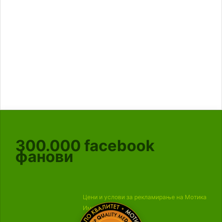
300.000
facebook
фанови
Цени и услови за рекламирање на Мотика
Импресум