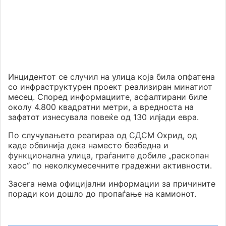
Инцидентот се случил на улица која била опфатена
со инфраструктурен проект реализиран минатиот
месец. Според информациите, асфалтирани биле
околу 4.800 квадратни метри, а вредноста на
зафатот изнесувала повеќе од 130 илјади евра.
По случувањето реагираа од СДСМ Охрид, од
каде обвинија дека наместо безбедна и
функционална улица, граѓаните добиле „раскопан
хаос“ по неколкумесечните градежни активности.
Засега нема официјални информации за причините
поради кои дошло до пропаѓање на камионот.