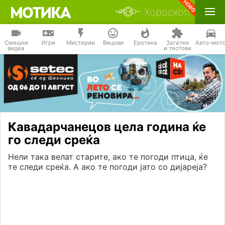
Хороскоп
Смешни
Игри
Мистерии
Вицови
Еротика
Загатки
Авто-мот
видеа
и тестови
Кавадарчанецов цела година ќе
го следи среќа
Нели така велат старите, ако те погоди птица, ќе
те следи среќа. А ако те погоди јато со дијареја?