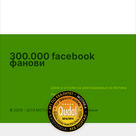
300.000
facebook
фанови
Цени и услови за рекламирање на Мотика
Импресум
© 2006 - 2019 МОТИКА, Сите права се задржани