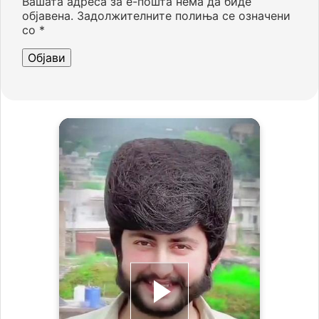
Вашата адреса за е-пошта нема да биде
објавена.
Задолжителните полиња се означени
со
*