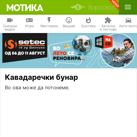
Хороскоп
Смешни
Игри
Мистерии
Вицови
Еротика
Загатки
Авто-мот
видеа
и тестови
Кавадаречки бунар
Во ова може да потонеме.