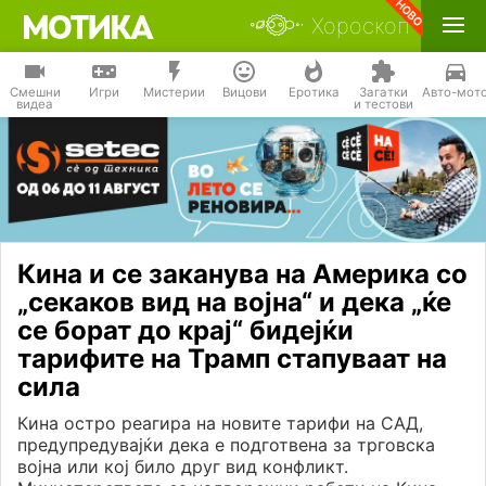
Хороскоп
Смешни
Игри
Мистерии
Вицови
Еротика
Загатки
Авто-мот
видеа
и тестови
Кина и се заканува на Америка со
„секаков вид на војна“ и дека „ќе
се борат до крај“ бидејќи
тарифите на Трамп стапуваат на
сила
Кина остро реагира на новите тарифи на САД,
предупредувајќи дека е подготвена за трговска
војна или кој било друг вид конфликт.