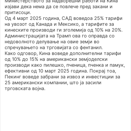
Министерството за надворешни работи на Кина
изјави дека нема да се повлече пред закани и
притисоци.
Од 4 март 2025 година, САД воведоа 25% тарифи
на увозот од Канада и Мексико, а тарифите за
кинеските производи ги зголемија од 10% на 20%.
Администрацијата на Трамп ова го оправда со
недоволното делување на овие земји во
спречувањето на трговијата со фентанил.
Како одговор, Кина воведе дополнителни тарифи
од 10% до 15% на американски земјоделски
производи како пилешко, пченица, пченка и памук,
ефективни од 10 март 2025 година. Покрај тоа,
Пекинг воведе забрани за извоз и инвестиции за
25 американски компании, што ја засили
трговската војна.