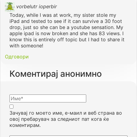
vorbelutr ioperbir
Today, while I was at work, my sister stole my
iPad and tested to see if it can survive a 30 foot
drop, just so she can be a youtube sensation. My
apple ipad is now broken and she has 83 views. I
know this is entirely off topic but I had to share it
with someone!
Одговори
Коментирај анонимно
Зачувај го моето име, е-маил и веб страна во
овој пребарувач за следниот пат кога ќе
коментирам.