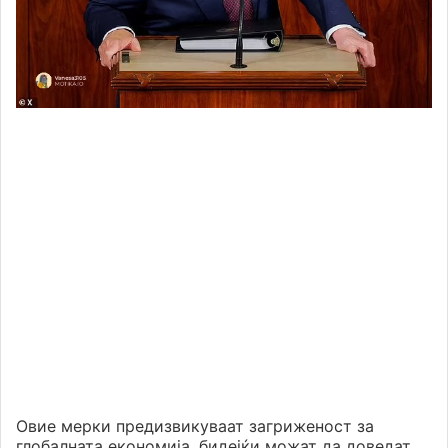
Овие мерки предизвикуваат загриженост за
глобалната економија, бидејќи можат да доведат