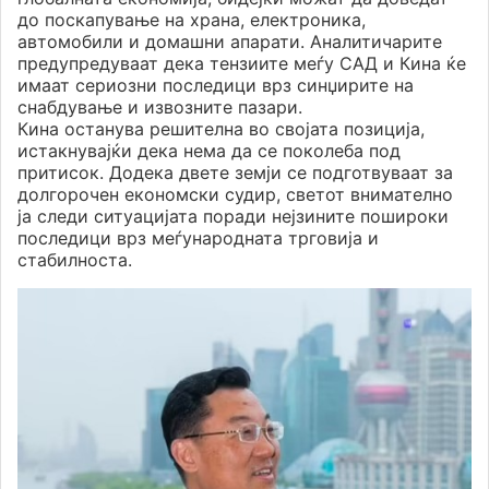
до поскапување на храна, електроника,
автомобили и домашни апарати. Аналитичарите
предупредуваат дека тензиите меѓу САД и Кина ќе
имаат сериозни последици врз синџирите на
снабдување и извозните пазари.
Кина останува решителна во својата позиција,
истакнувајќи дека нема да се поколеба под
притисок. Додека двете земји се подготвуваат за
долгорочен економски судир, светот внимателно
ја следи ситуацијата поради нејзините пошироки
последици врз меѓународната трговија и
стабилноста.