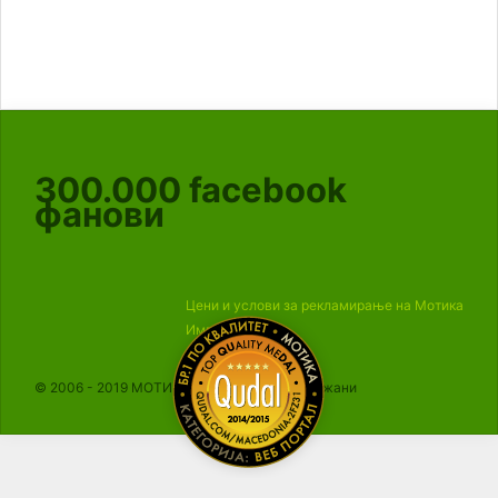
300.000
facebook
фанови
Цени и услови за рекламирање на Мотика
Импресум
© 2006 - 2019 МОТИКА, Сите права се задржани