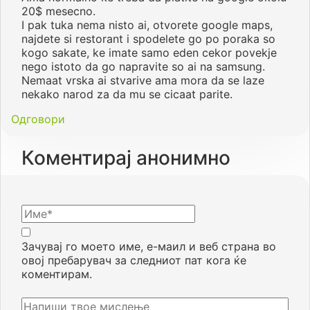
20$ mesecno.
I pak tuka nema nisto ai, otvorete google maps,
najdete si restorant i spodelete go po poraka so
kogo sakate, ke imate samo eden cekor povekje
nego istoto da go napravite so ai na samsung.
Nemaat vrska ai stvarive ama mora da se laze
nekako narod za da mu se cicaat parite.
Одговори
Коментирај анонимно
Зачувај го моето име, е-маил и веб страна во
овој пребарувач за следниот пат кога ќе
коментирам.