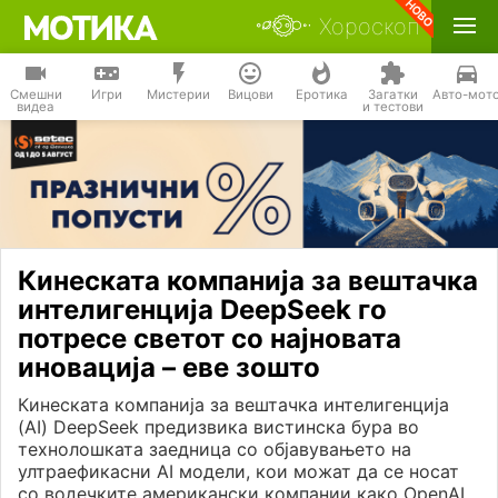
Хороскоп
Смешни
Игри
Мистерии
Вицови
Еротика
Загатки
Авто-мот
видеа
и тестови
Кинеската компанија за вештачка
интелигенција DeepSeek го
потресе светот со најновата
иновација – еве зошто
Кинеската компанија за вештачка интелигенција
(AI) DeepSeek предизвика вистинска бура во
технолошката заедница со објавувањето на
ултраефикасни AI модели, кои можат да се носат
со водечките американски компании како OpenAI