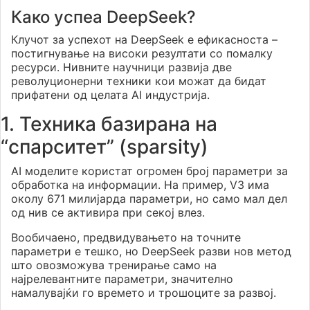
Како успеа DeepSeek?
Клучот за успехот на DeepSeek е ефикасноста –
постигнување на високи резултати со помалку
ресурси. Нивните научници развија две
револуционерни техники кои можат да бидат
прифатени од целата AI индустрија.
1. Техника базирана на
“спарситет” (sparsity)
AI моделите користат огромен број параметри за
обработка на информации. На пример, V3 има
околу 671 милијарда параметри, но само мал дел
од нив се активира при секој влез.
Вообичаено, предвидувањето на точните
параметри е тешко, но DeepSeek разви нов метод
што овозможува тренирање само на
најрелевантните параметри, значително
намалувајќи го времето и трошоците за развој.