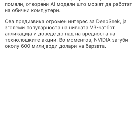
помали, отворени AI модели што можат да работат
на обични компјутери.
Ова предизвика огромен интерес за DeepSeek, ја
зголеми популарноста на нивната V3-чатбот
апликација и доведе до пад на вредноста на
технолошките акции. Во моментов, NVIDIA загуби
околу 600 милијарди долари на берзата.