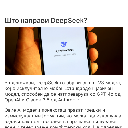
Што направи DeepSeek?
Во декември, DeepSeek го објави својот V3 модел,
кој е исклучително моќен „стандарден“ јазичен
модел, способен да се натпреварува со GPT-4o од
OpenAI и Claude 3.5 од Anthropic.
Овие AI модели понекогаш прават грешки и
измислуваат информации, но можат да извршуваат
задачи како одговарање на прашања, пишување
есеи и генерирање компјутерски код. На одредени