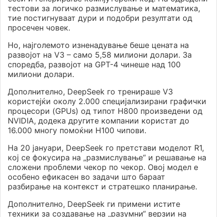
тестови за логичко размислување и математика,
тие постигнуваат дури и подобри резултати од
просечен човек.
Но, најголемото изненадување беше цената на
развојот на V3 – само 5,58 милиони долари. За
споредба, развојот на GPT-4 чинеше над 100
милиони долари.
Дополнително, DeepSeek го тренираше V3
користејќи околу 2.000 специјализирани графички
процесори (GPUs) од типот H800 произведени од
NVIDIA, додека другите компании користат до
16.000 многу помоќни H100 чипови.
На 20 јануари, DeepSeek го претстави моделот R1,
кој се фокусира на „размислување“ и решавање на
сложени проблеми чекор по чекор. Овој модел е
особено ефикасен во задачи што бараат
разбирање на контекст и стратешко планирање.
Дополнително, DeepSeek ги примени истите
техники за создавање на „разумни“ верзии на