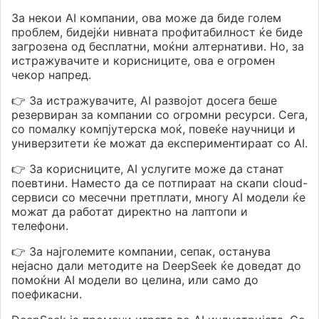
За некои AI компании, ова може да биде голем
проблем, бидејќи нивната профитабилност ќе биде
загрозена од бесплатни, моќни алтернативи. Но, за
истражувачите и корисниците, ова е огромен
чекор напред.
👉 За истражувачите, AI развојот досега беше
резервиран за компании со огромни ресурси. Сега,
со помалку компјутерска моќ, повеќе научници и
универзитети ќе можат да експериментираат со AI.
👉 За корисниците, AI услугите може да станат
поевтини. Наместо да се потпираат на скапи cloud-
сервиси со месечни претплати, многу AI модели ќе
можат да работат директно на лаптопи и
телефони.
👉 За најголемите компании, сепак, останува
нејасно дали методите на DeepSeek ќе доведат до
помоќни AI модели во целина, или само до
поефикасни.