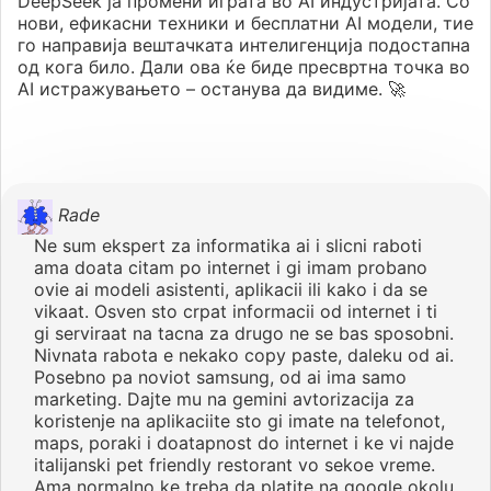
DeepSeek ја промени играта во AI индустријата. Со
нови, ефикасни техники и бесплатни AI модели, тие
го направија вештачката интелигенција подостапна
од кога било. Дали ова ќе биде пресвртна точка во
AI истражувањето – останува да видиме. 🚀
Rade
Ne sum ekspert za informatika ai i slicni raboti
ama doata citam po internet i gi imam probano
ovie ai modeli asistenti, aplikacii ili kako i da se
vikaat. Osven sto crpat informacii od internet i ti
gi serviraat na tacna za drugo ne se bas sposobni.
Nivnata rabota e nekako copy paste, daleku od ai.
Posebno pa noviot samsung, od ai ima samo
marketing. Dajte mu na gemini avtorizacija za
koristenje na aplikaciite sto gi imate na telefonot,
maps, poraki i doatapnost do internet i ke vi najde
italijanski pet friendly restorant vo sekoe vreme.
Ama normalno ke treba da platite na google okolu