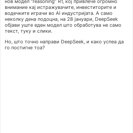
нов модел “reasoning” R1, кој привлече огромно
внимание кај истражувачите, инвеститорите и
водечките играчи во AI индустријата. А само
неколку дена подоцна, на 28 јануари, DeepSeek
објави уште еден модел што обработува не само
текст, туку и слики.
Но, што точно направи DeepSeek, и како успеа да
го постигне тоа?