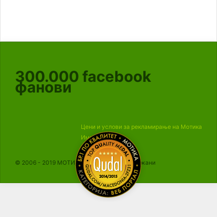
300.000
facebook
фанови
Цени и услови за рекламирање на Мотика
Импресум
© 2006 - 2019 МОТИКА, Сите права се задржани