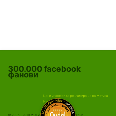
300.000
facebook
фанови
Цени и услови за рекламирање на Мотика
Импресум
© 2006 - 2019 МОТИКА, Сите права се задржани