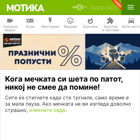
Хороскоп
Смешни
Игри
Мистерии
Вицови
Еротика
Загатки
Авто-мот
видеа
и тестови
Кога мечката си шета по патот,
никој не смее да помине!
Сите ќе стигнете каде сте тргнале, само време е
за мала пауза. Ако мечката не ви изгледа доволно
страшно,
кликнете овде
.