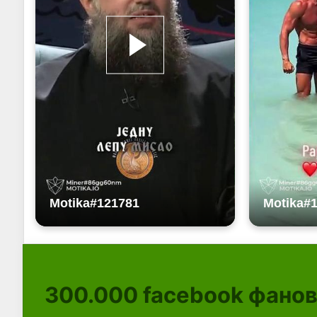
300.000
facebook фано