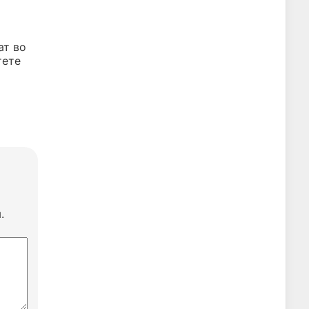
ат во
тете
.