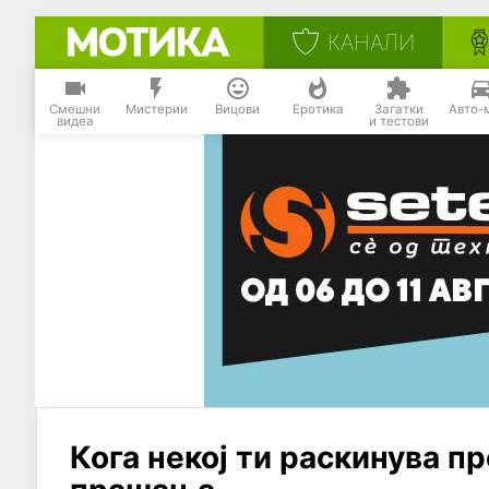
КАНАЛИ
Смешни
Мистерии
Вицови
Еротика
Загатки
Авто-
видеа
и тестови
Кога некој ти раскинува пр