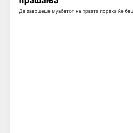
прашања
Да завршеше муабетот на првата порака ќе беш