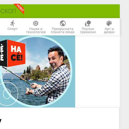
ОСКОП
Спорт
Наука и
Прекрасната
Поучни
Арт и
технологија
планета земја
приказни
дизајн
у