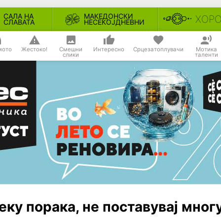
САЛА НА
МАКЕДОНСКИ
ХОР
СЛАВАТА
НЕСЕКОЈДНЕВНИ
мото
Жестоко!
Смешни
Интересно
Срцезатоплувачи
Мотика
слики
таленти
еку порака, не поставувај мног