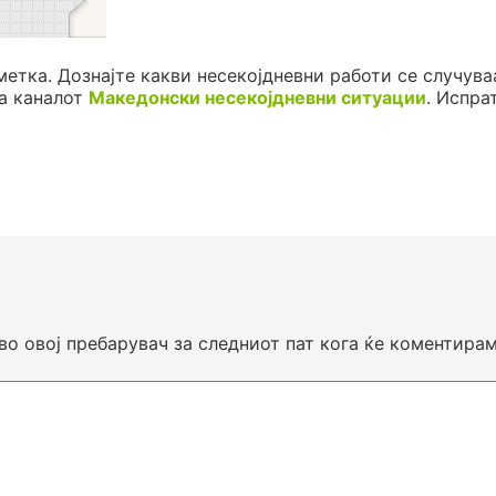
метка. Дознајте какви несекојдневни работи се случува
а каналот
Македонски несекојдневни ситуации
. Испра
 во овој пребарувач за следниот пат кога ќе коментирам