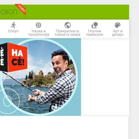
ОСКОП
Спорт
Наука и
Прекрасната
Поучни
Арт и
технологија
планета земја
приказни
дизајн