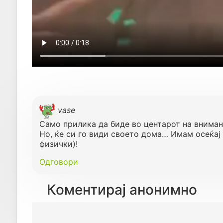
vase
Само прилика да биде во центарот на внимани
Но, ќе си го види своето дома… Имам осеќај
физички)!
Одговори
Коментирај анонимно