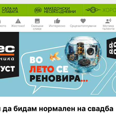
САЛА НА
МАКЕДОНСКИ
ХОР
СЛАВАТА
НЕСЕКОЈДНЕВНИ
мото
Жестоко!
Смешни
Интересно
Срцезатоплувачи
Мотика
слики
таленти
и да бидам нормален на свадба