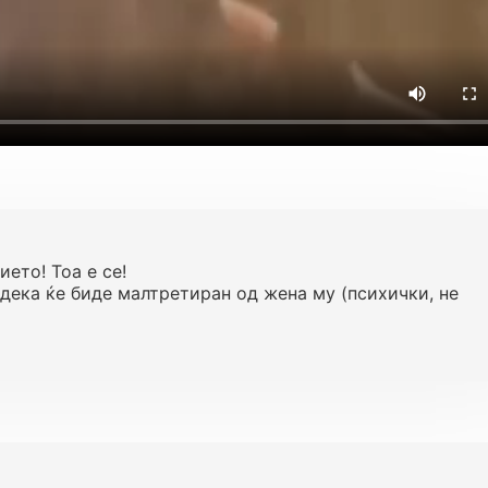
ето! Тоа е се!
 дека ќе биде малтретиран од жена му (психички, не