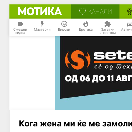
КАНАЛИ
Смешни
Мистерии
Вицови
Еротика
Загатки
Авто-
видеа
и тестови
Кога жена ми ќе ме замол