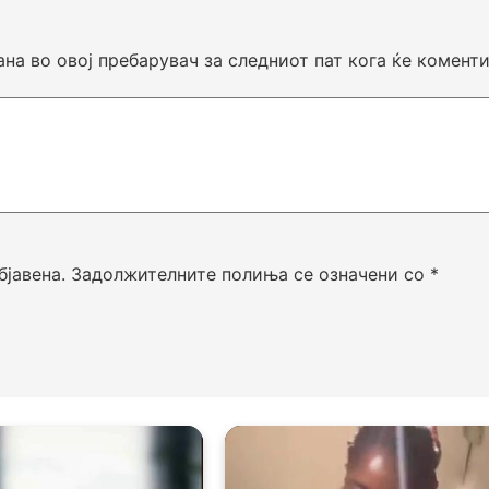
ана во овој пребарувач за следниот пат кога ќе комент
бјавена.
Задолжителните полиња се означени со
*