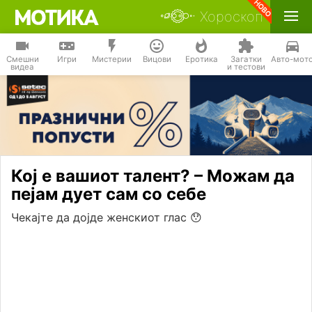
Хороскоп
Смешни
Игри
Мистерии
Вицови
Еротика
Загатки
Авто-мот
видеа
и тестови
Кој е вашиот талент? – Можам да
пејам дует сам со себе
Чекајте да дојде женскиот глас 😯