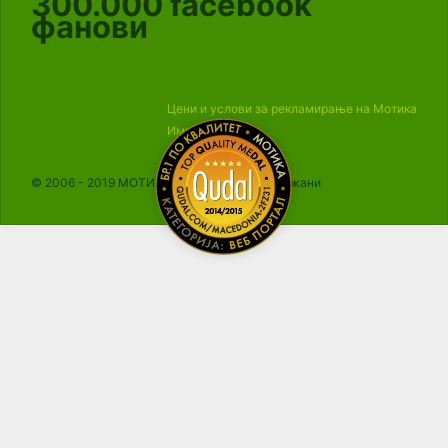
300.000
facebook
фанови
Цени и услови за рекламирање на Мотика
Импресум
© 2006 - 2019 МОТИКА, Сите права се задржани