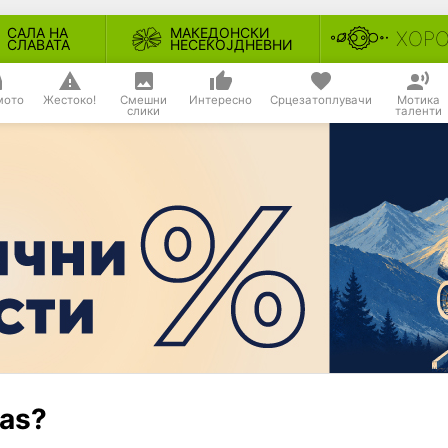
САЛА НА
МАКЕДОНСКИ
ХОР
СЛАВАТА
НЕСЕКОЈДНЕВНИ
мото
Жестоко!
Смешни
Интересно
Срцезатоплувачи
Мотика
слики
таленти
las?