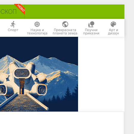
ОСКОП
Спорт
Наука и
Прекрасната
Поучни
Арт и
технологија
планета земја
приказни
дизајн