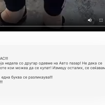
С!!!
а недела со другар одевме на Авто пазар! Не дека се
оте кои можеа да се купат! Измеџу осталих, се сеќава
една буква се разликаува!!!
!!