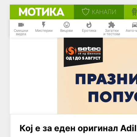
КАНАЛИ
Смешни
Мистерии
Вицови
Еротика
Загатки
Авто-
видеа
и тестови
Кој е за еден оригинал Adi