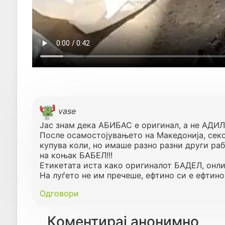
vase
Јас знам дека АБИБАС е оригинал, а не АДИЛА
После осамостојувањето на Македонија, секој
купува коли, но имаше разно разни други раб
на коњак БАБЕЛ!!!
Етикетата иста како оригиналот БАДЕЛ, онли 
На луѓето не им пречеше, ефтино си е ефтино!
Одговори
Коментирај анонимно