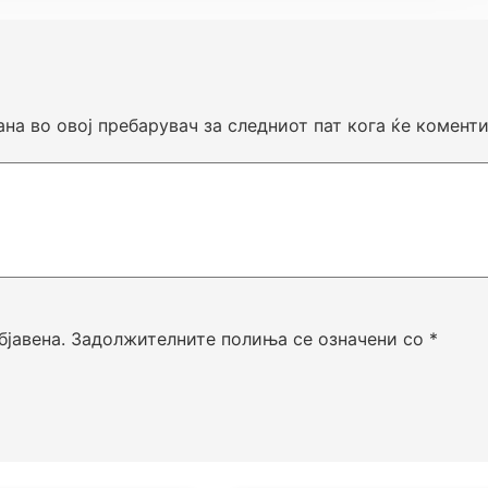
ана во овој пребарувач за следниот пат кога ќе комент
бјавена.
Задолжителните полиња се означени со
*