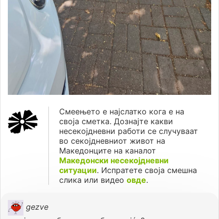
Смеењето е најслатко кога е на
своја сметка. Дознајте какви
несекојдневни работи се случуваат
во секојдневниот живот на
Македонците на каналот
Македонски несекојдневни
ситуации
. Испратете своја смешна
слика или видео
овде
.
gezve