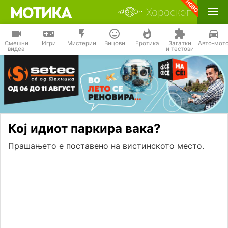
Хороскоп
Смешни
Игри
Мистерии
Вицови
Еротика
Загатки
Авто-мот
видеа
и тестови
Кој идиот паркира вака?
Прашањето е поставено на вистинското место.