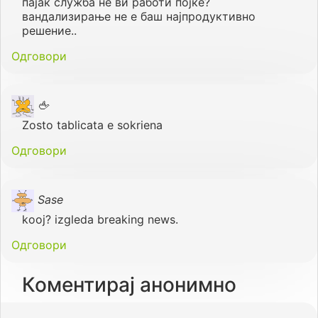
пајак служба не ви работи појќе?
вандализирање не е баш најпродуктивно
решение..
Одговори
🖕
Zosto tablicata e sokriena
Одговори
Sase
kooj? izgleda breaking news.
Одговори
Коментирај анонимно