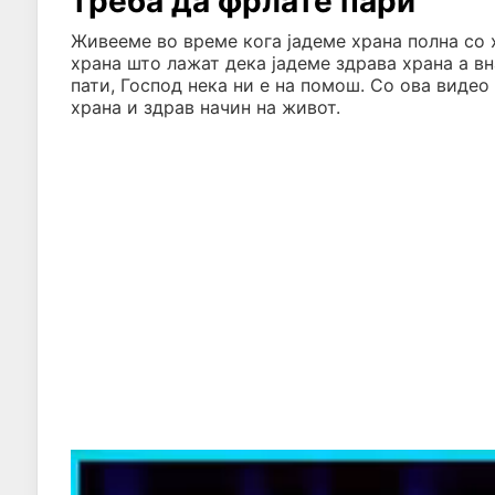
треба да фрлате пари
Живееме во време кога јадеме храна полна со 
храна што лажат дека јадеме здрава храна а в
пати, Господ нека ни е на помош. Со ова виде
храна и здрав начин на живот.