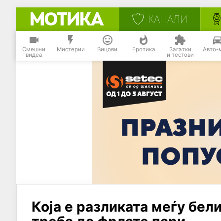
КАНАЛИ
Смешни
Мистерии
Вицови
Еротика
Загатки
Авто-
видеа
и тестови
Која е разликата меѓу бел