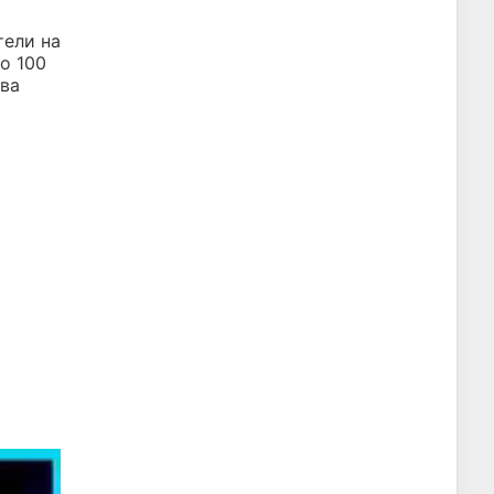
тели на
о 100
ава