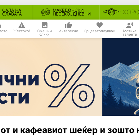
САЛА НА
МАКЕДОНСКИ
ХОР
СЛАВАТА
НЕСЕКОЈДНЕВНИ
мото
Жестоко!
Смешни
Интересно
Срцезатоплувачи
Мотика
слики
таленти
иот и кафеавиот шеќер и зошто 