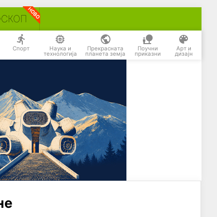
ОСКОП
Спорт
Наука и
Прекрасната
Поучни
Арт и
технологија
планета земја
приказни
дизајн
не