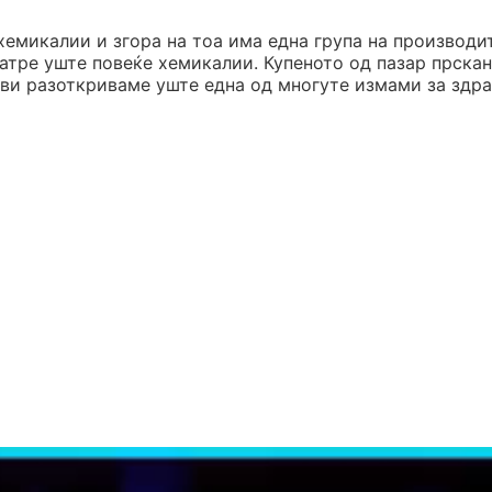
хемикалии и згора на тоа има една група на производи
натре уште повеќе хемикалии. Купеното од пазар прскан
о ви разоткриваме уште една од многуте измами за здр