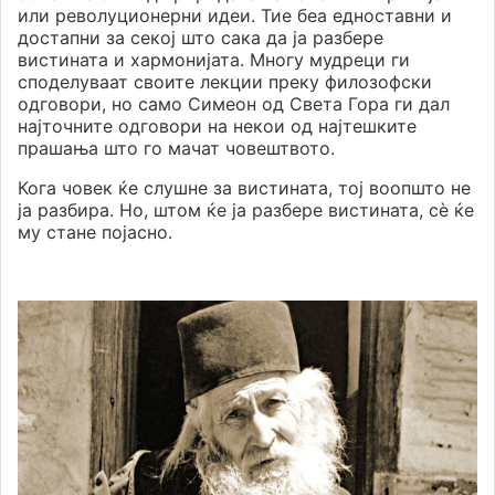
или револуционерни идеи. Тие беа едноставни и
достапни за секој што сака да ја разбере
вистината и хармонијата. Многу мудреци ги
споделуваат своите лекции преку филозофски
одговори, но само Симеон од Света Гора ги дал
најточните одговори на некои од најтешките
прашања што го мачат човештвото.
Кога човек ќе слушне за вистината, тој воопшто не
ја разбира. Но, штом ќе ја разбере вистината, сè ќе
му стане појасно.