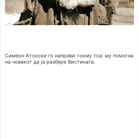
Симеон Атонски го направи токму тоа: му помогна
на човекот да ја разбере Вистината.