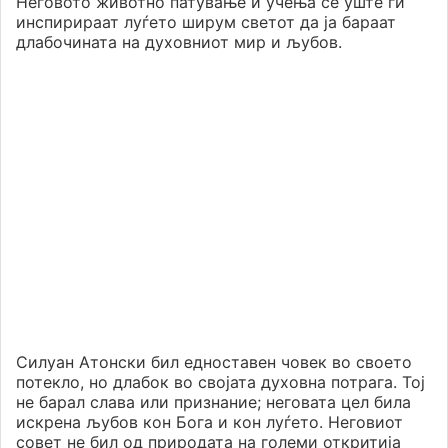
Неговото животно патување и учења сè уште ги
инспирираат луѓето ширум светот да ја бараат
длабочината на духовниот мир и љубов.
Силуан Атонски бил едноставен човек во своето
потекло, но длабок во својата духовна потрага. Тој
не барал слава или признание; неговата цел била
искрена љубов кон Бога и кон луѓето. Неговиот
совет не бил од природата на големи откритија