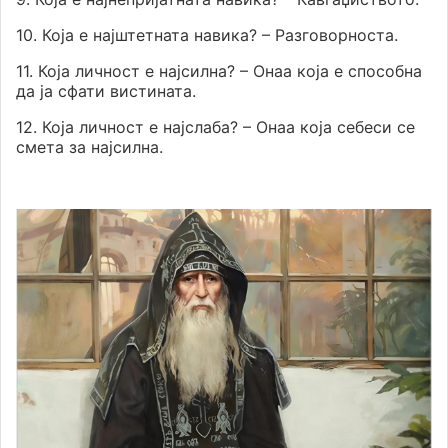
10. Која е најштетната навика? – Разговорноста.
11. Која личност е најсилна? – Онаа која е способна
да ја сфати вистината.
12. Која личност е најслаба? – Онаа која себеси се
смета за најсилна.