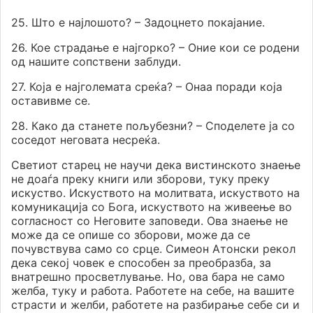
25. Што е најлошото? – Задоцнето покајание.
26. Кое страдање е најгорко? – Оние кои се родени
од нашите сопствени заблуди.
27. Која е најголемата среќа? – Онаа поради која
оставивме се.
28. Како да станете пољубезни? – Споделете ја со
соседот неговата несреќа.
Светиот старец не научи дека вистинското знаење
не доаѓа преку книги или зборови, туку преку
искуство. Искуството на молитвата, искуството на
комуникација со Бога, искуството на живеење во
согласност со Неговите заповеди. Ова знаење не
може да се опише со зборови, може да се
почувствува само со срце. Симеон Атонски рекол
дека секој човек е способен за преобразба, за
внатрешно просветлување. Но, ова бара не само
желба, туку и работа. Работете на себе, на вашите
страсти и желби, работете на разбирање себе си и