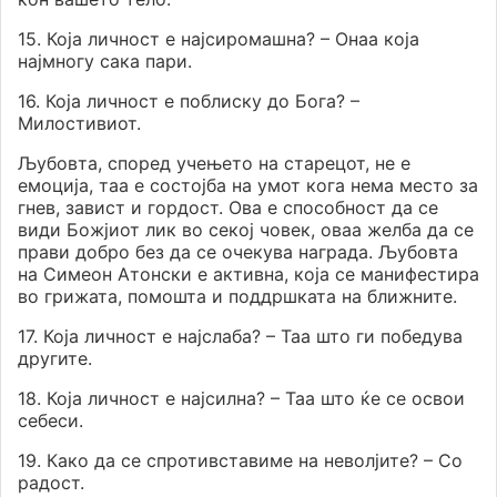
15. Која личност е најсиромашна? – Онаа која
најмногу сака пари.
16. Која личност е поблиску до Бога? –
Милостивиот.
Љубовта, според учењето на старецот, не е
емоција, таа е состојба на умот кога нема место за
гнев, завист и гордост. Ова е способност да се
види Божјиот лик во секој човек, оваа желба да се
прави добро без да се очекува награда. Љубовта
на Симеон Атонски е активна, која се манифестира
во грижата, помошта и поддршката на ближните.
17. Која личност е најслаба? – Таа што ги победува
другите.
18. Која личност е најсилна? – Таа што ќе се освои
себеси.
19. Како да се спротивставиме на неволјите? – Со
радост.