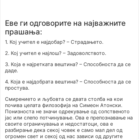
Еве ги одговорите на најважните
прашања:
1. Кој учител е најдобар? – Страдањето.
2. Кој учител е најлош? – Задоволството.
3. Која е најретката вештина? – Способноста да се
даде.
4. Која е најдобрата вештина? – Способноста да се
простува.
Смирението и љубовта се двата столба на кои
почива целата филозофија на Симеон Атонски.
Понизноста не значи одрекување од сопственото
јас или слепо потчинување. Ова е препознавање на
своите ограничувања и недостатоци, ова е
разбирање дека секој човек е само мал дел од
огромен свет и секој од нас зависи од другите