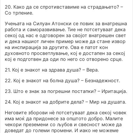
20. Како да се спротивставиме на страдањето? –
Со трпение.
Учењата на Силуан Атонски се повик за внатрешна
работа и саморазвивање. Тие не потсетуваат дека
секој од нас е одговорен за својот внатрешен свет
и дека нашиот личен пример може да стане извор
на инспирација за другите. Ова е патот кон
духовното просветлување, кој е достапен за секој
кој е подготвен да оди по него со отворено срце.
21. Кој е знакот на здрава душа? – Вера.
22. Кој е знакот на болна душа? – Безнадежност.
23. Што е знак за погрешни постапки? – Иритација.
24. Кој е знакот на добрите дела? – Мир на душата.
Неговите зборови нè потсетуваат дека секој човек
има моќ да придонесе за општото добро. Малите
чекори преземени со љубов и свесност може да
доведат до големи промени. И иако не можеме