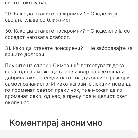
светот околу вас.
29. Како да станете поскромни? – Сподели ја
својата слава со ближниот
30. Како да станете поскромни? – Споделете ја со
соседот неговата слабост.
31. Како да станете поискрени? – Не заборавајте за
вашите долгови.
Поуките на старец Симеон нè потсетуваат дека
секој од нас може да стане извор на светлина и
добрина ако го следи патот на духовниот развој и
самоспознанието. И иако неговите лекции нема да
го променат светот преку ноќ, тие можат да го
променат секој од нас, а преку тоа и целиот свет
околу нас.
Коментирај анонимно