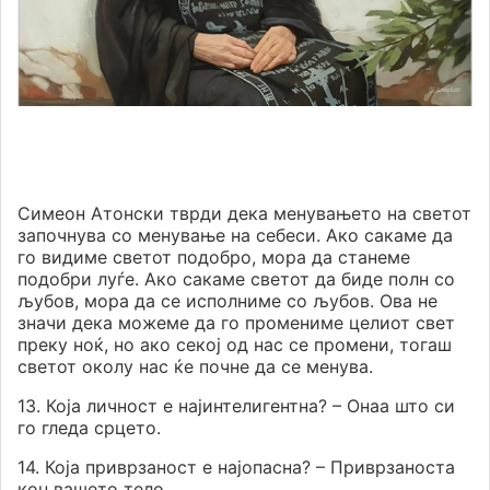
Симеон Атонски тврди дека менувањето на светот
започнува со менување на себеси. Ако сакаме да
го видиме светот подобро, мора да станеме
подобри луѓе. Ако сакаме светот да биде полн со
љубов, мора да се исполниме со љубов. Ова не
значи дека можеме да го промениме целиот свет
преку ноќ, но ако секој од нас се промени, тогаш
светот околу нас ќе почне да се менува.
13. Која личност е најинтелигентна? – Онаа што си
го гледа срцето.
14. Која приврзаност е најопасна? – Приврзаноста
кон вашето тело.