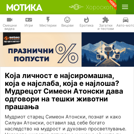
Хороскоп
Смешни
Игри
Мистерии
Вицови
Еротика
Загатки
Авто-мот
видеа
и тестови
Која личност е најсиромашна,
која е најслаба, која е најлоша?
Мудрецот Симеон Атонски дава
одговори на тешки животни
прашања
Мудриот старец Симеон Атонски, познат и како
Силуан Атонски, оставил зад себе богато
наследство на мудрост и духовно просветлување.