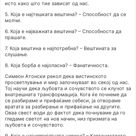
исто како што тие зависат од нас.
5. Која е најтешката вештина? – Способност да се
молчи.
6. Која е најважната вештина? – Способноста да
прашате.
7. Која вештина е најпотребна? – Вештината за
слушање.
8. Која борба е најопасна? – Фанатичноста.
Симеон Атонски рекол дека вистинското
просветлување и мир започнуваат во секој од нас.
Тој научи дека љубовта и сочувството се клучот за
внатрешната трансформација. Кога ќе почнеме да
се разбираме и прифаќаме себеси, ја отвораме
вратата за разбирање и прифаќање на другите.
Оваа свест води до фактот дека почнуваме да го
гледаме светот на нов начин, низ призмата на
љубовта и сочувството.
9. Која е најнепријатната навика? – Кавгаџиството.